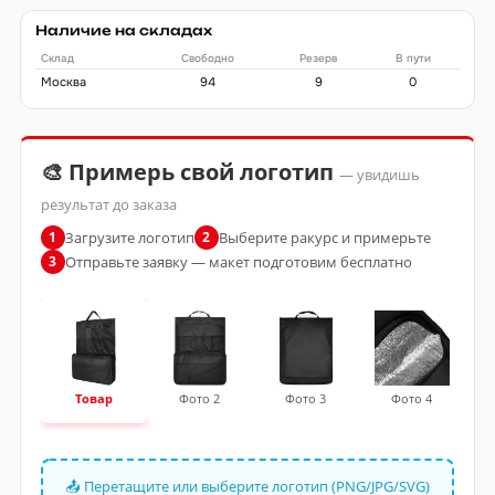
Наличие на складах
Склад
Свободно
Резерв
В пути
Москва
94
9
0
🎨 Примерь свой логотип
— увидишь
результат до заказа
Загрузите логотип
Выберите ракурс и примерьте
1
2
Отправьте заявку — макет подготовим бесплатно
3
Товар
Фото 2
Фото 3
Фото 4
📤 Перетащите или выберите логотип (PNG/JPG/SVG)