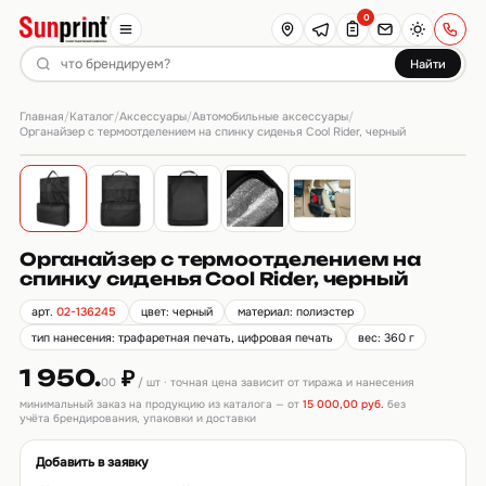
0
Найти
Главная
Каталог
Аксессуары
Автомобильные аксессуары
/
/
/
/
Органайзер с термоотделением на спинку сиденья Cool Rider, черный
Органайзер с термоотделением на
спинку сиденья Cool Rider, черный
арт.
02-136245
цвет: черный
материал: полиэстер
тип нанесения: трафаретная печать, цифровая печать
вес: 360 г
1 950.
₽
00
/ шт · точная цена зависит от тиража и нанесения
минимальный заказ на продукцию из каталога — от
15 000,00 руб.
без
учёта брендирования, упаковки и доставки
Добавить в заявку