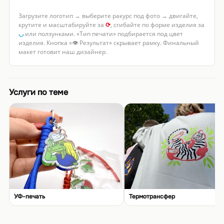
Загрузите логотип → выберите ракурс под фото → двигайте,
крутите и масштабируйте за
⟳
, сгибайте по форме изделия за
◡
или ползунками. «Тип печати» подбирается под цвет
изделия. Кнопка «👁 Результат» скрывает рамку. Финальный
макет готовит наш дизайнер.
Услуги по теме
УФ-печать
Термотрансфер