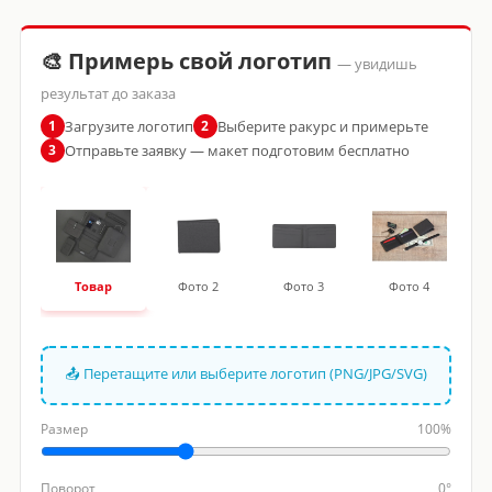
🎨 Примерь свой логотип
— увидишь
результат до заказа
Загрузите логотип
Выберите ракурс и примерьте
1
2
Отправьте заявку — макет подготовим бесплатно
3
Товар
Фото 2
Фото 3
Фото 4
📤 Перетащите или выберите логотип (PNG/JPG/SVG)
Размер
100%
Поворот
0°