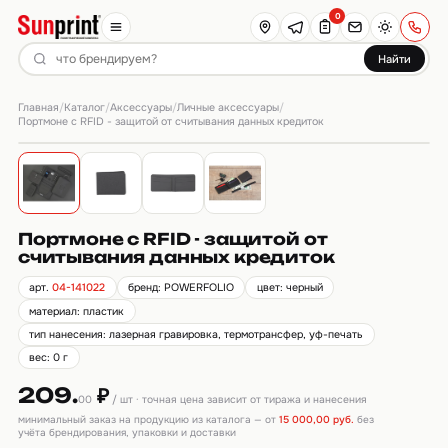
0
Найти
Главная
Каталог
Аксессуары
Личные аксессуары
/
/
/
/
Портмоне с RFID - защитой от считывания данных кредиток
Портмоне с RFID - защитой от
считывания данных кредиток
арт.
04-141022
бренд: POWERFOLIO
цвет: черный
материал: пластик
тип нанесения: лазерная гравировка, термотрансфер, уф-печать
вес: 0 г
209.
₽
00
/ шт · точная цена зависит от тиража и нанесения
минимальный заказ на продукцию из каталога — от
15 000,00 руб.
без
учёта брендирования, упаковки и доставки