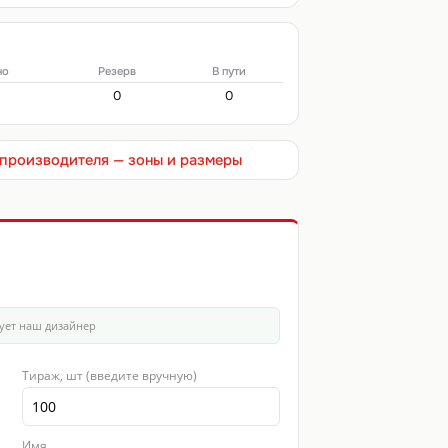
но
Резерв
В пути
0
0
т производителя — зоны и размеры
ует наш дизайнер
Тираж, шт (введите вручную)
Имя