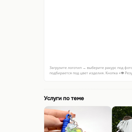
Загрузите логотип → выберите ракурс под фот
подбирается под цвет изделия. Кнопка «👁 Ре
Услуги по теме