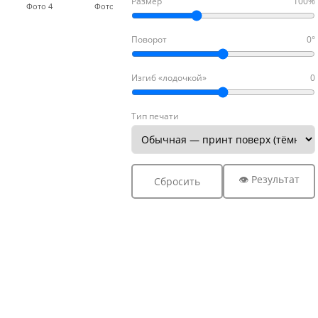
Размер
100%
Фото 4
Фото 5
Фото 6
Фото 7
Фото
Поворот
0°
Изгиб «лодочкой»
0
Тип печати
👁 Результат
Сбросить