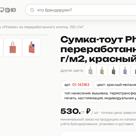
 «Pheebs» из переработанного хлопка, 150 г/м²
Сумка-тоут P
переработанн
г/м2, красны
другие цвета:
арт.
01-143183
цвет: красный мелан
тип нанесения: вышивка, термотрансфер
печать, кастомизация, индивидуальная у
530.
₽
77
/ шт · точная цена зависи
минимальный заказ на продукцию из катало
учёта брендирования, упаковки и доставки