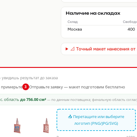
Наличие на складах
Склад
Свобод
Москва
400
📐 Точный макет нанесения о
 увидишь результат до заказа
и примерьте
Отправьте заявку — макет подготовим бесплатно
3
кс. область
до 756.00 см²
— по данным поставщика; финальную область соглас
📤 Перетащите или выберите
логотип (PNG/JPG/SVG)