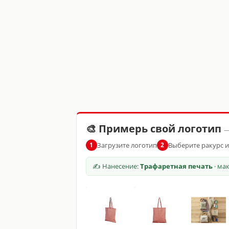
🎨 Примерь свой логотип
—
Загрузите логотип
Выберите ракурс 
1
2
✍ Нанесение:
Трафаретная печать
· ма