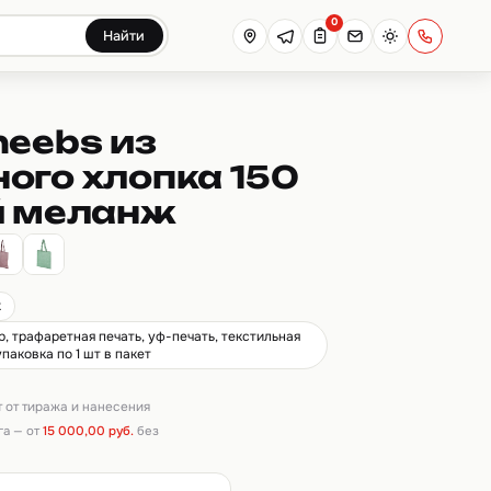
0
Найти
heebs из
ого хлопка 150
й меланж
ж
, трафаретная печать, уф-печать, текстильная
паковка по 1 шт в пакет
т от тиража и нанесения
га — от
15 000,00 руб.
без