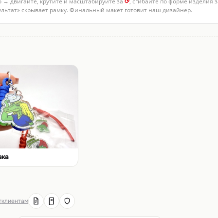
о → двигайте, крутите и масштабируйте за
⟳
, сгибайте по форме изделия 
зультат» скрывает рамку. Финальный макет готовит наш дизайнер.
вка
т
клиентам