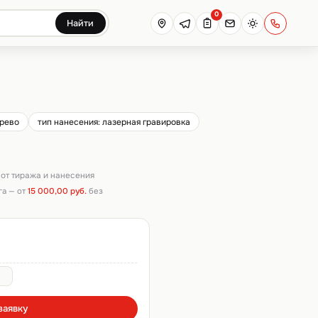
0
Найти
ерево
тип нанесения: лазерная гравировка
т от тиража и нанесения
га — от
15 000,00 руб.
без
заявку