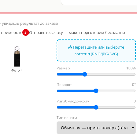
 увидишь результат до заказа
и примерьте
Отправьте заявку — макет подготовим бесплатно
3
📤 Перетащите или выберите
логотип (PNG/JPG/SVG)
Размер
100%
Фото 4
Поворот
0°
Изгиб «лодочкой»
0
Тип печати