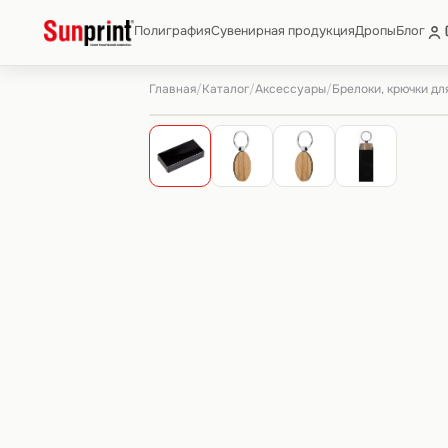
Полиграфия
Сувенирная продукция
Дропы
Блог
Главная
Каталог
Аксессуары
Брелоки, крючки дл
/
/
/