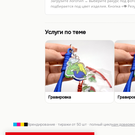
Загрузите логотип → выберите ракурс под фот
подбирается под цвет изделия. Кнопка «👁 Ре
Услуги по теме
Гравировка
Гравиро
брендирование · тиражи от 50 шт · полный цикл
нам доверяю