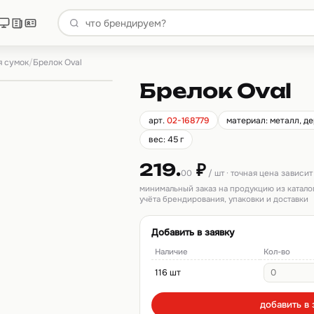
я сумок
/
Брелок Oval
Брелок Oval
арт.
02-168779
материал: металл, д
вес: 45 г
219.
₽
00
/ шт · точная цена зависи
минимальный заказ на продукцию из катало
учёта брендирования, упаковки и доставки
Добавить в заявку
Наличие
Кол-во
116 шт
добавить в 