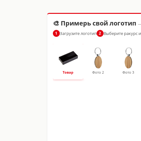
🎨 Примерь свой логотип
—
Загрузите логотип
Выберите ракурс 
1
2
Товар
Фото 2
Фото 3