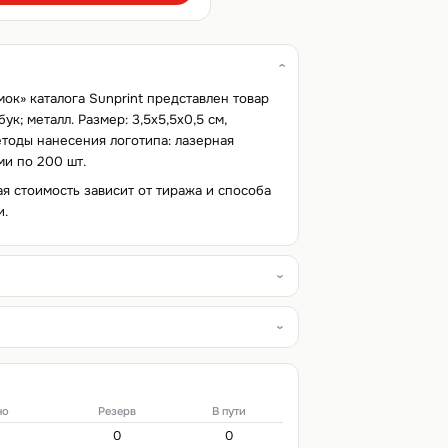
мок» каталога Sunprint представлен товар
ук; металл. Размер: 3,5x5,5x0,5 см,
методы нанесения логотипа: лазерная
ми по 200 шт.
ая стоимость зависит от тиража и способа
и.
но
Резерв
В пути
0
0