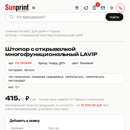
0
Найти
Главная
Каталог
Для дома и отдыха
/
/
/
Штопор с открывалкой многофункциональный LAVIP
Штопор с открывалкой
многофункциональный LAVIP
арт.
03-190699
бренд: Happy gifts
цвет: бежевый
материал: металл
тип нанесения: лазерная гравировка, тампопечать, тампопечать
нестандарт
вес: 0 г
415.
₽
00
/ шт · точная цена зависит от тиража и нанесения
минимальный заказ на продукцию из каталога — от
15 000,00 руб.
без
учёта брендирования, упаковки и доставки
Добавить в заявку
Наличие
Кол-во