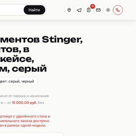
0
Найти
ментов Stinger,
тов, в
кейсе,
м, серый
цвет: серый, черный
висит от тиража и нанесения
га — от
15 000,00 руб.
без
ртикул с удалённого стока в
инимального заказа доступно
ам в рамках одной модели.