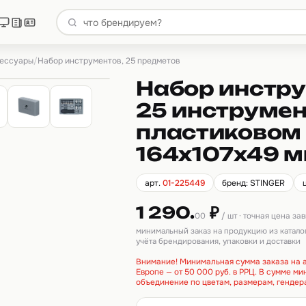
сессуары
/
Набор инструментов, 25 предметов
Набор инстру
25 инструмен
пластиковом 
164x107x49 м
арт.
01-225449
бренд: STINGER
1 290.
₽
00
/ шт · точная цена за
минимальный заказ на продукцию из катало
учёта брендирования, упаковки и доставки
Внимание! Минимальная сумма заказа на а
Европе — от 50 000 руб. в РРЦ. В сумме м
объединение по цветам, размерам, гендер