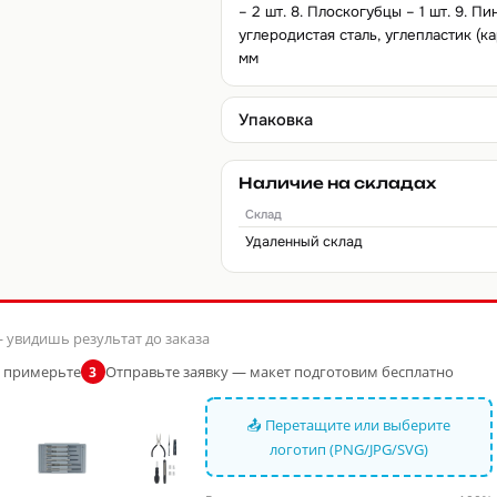
– 2 шт. 8. Плоскогубцы – 1 шт. 9. 
углеродистая сталь, углепластик (ка
мм
Упаковка
Наличие на складах
Склад
Удаленный склад
 увидишь результат до заказа
и примерьте
Отправьте заявку — макет подготовим бесплатно
3
📤 Перетащите или выберите
логотип (PNG/JPG/SVG)