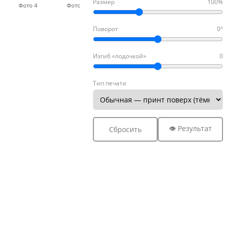
Размер
100%
Фото 4
Фото 5
Фото 6
Фото 7
Фото
Поворот
0°
Изгиб «лодочкой»
0
Тип печати
👁 Результат
Сбросить