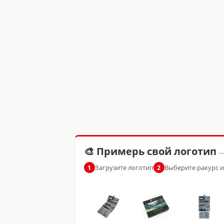
🎨 Примерь свой логотип
—
Загрузите логотип
Выберите ракурс 
1
2