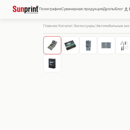
Полиграфия
Сувенирная продукция
Дропы
Блог
Главная
Каталог
Аксессуары
Автомобильные ак
/
/
/