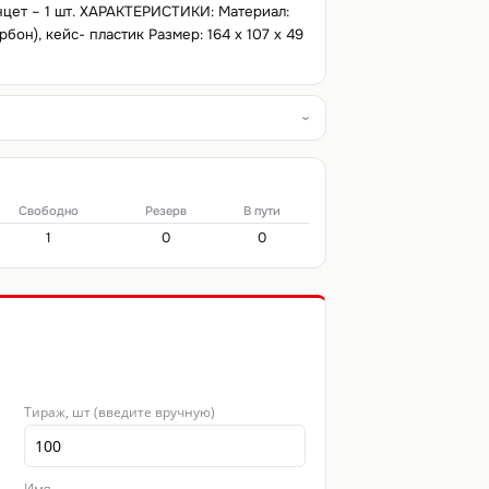
Пинцет – 1 шт. ХАРАКТЕРИСТИКИ: Материал:
рбон), кейс- пластик Размер: 164 х 107 х 49
Свободно
Резерв
В пути
1
0
0
Тираж, шт (введите вручную)
Имя