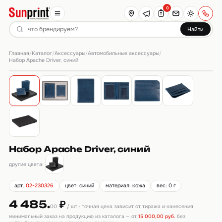
0
Найти
Главная
Каталог
Аксессуары
Автомобильные аксессуары
/
/
/
/
Набор Apache Driver, синий
Набор Apache Driver, синий
другие цвета:
арт.
02-230326
цвет: синий
материал: кожа
вес: 0 г
4 485.
₽
00
/ шт · точная цена зависит от тиража и нанесения
минимальный заказ на продукцию из каталога — от
15 000,00 руб.
без