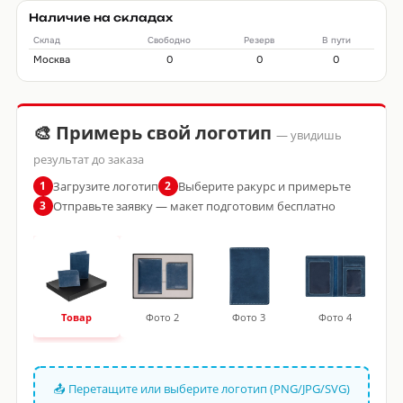
Наличие на складах
Склад
Свободно
Резерв
В пути
Москва
0
0
0
🎨 Примерь свой логотип
— увидишь
результат до заказа
Загрузите логотип
Выберите ракурс и примерьте
1
2
Отправьте заявку — макет подготовим бесплатно
3
Товар
Фото 2
Фото 3
Фото 4
📤 Перетащите или выберите логотип (PNG/JPG/SVG)