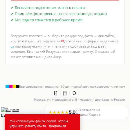
✔ Бесплатно подготовим макет к печати
✔ Пришлём фотопревью на согласование до тиража
✔ Менеджер свяжется в рабочее время
Загрузите логотип → выберите ракурс под фото → двигайте,
крутите и масштабируйте за
⟳
, сгибайте по форме изделия за
◡
или ползунками. «Тип печати» подбирается под цвет
изделия. Кнопка «👁 Результат» скрывает рамку. Финальный
макет готовит наш дизайнер.
брендирование · тиражи от 50 шт · полный цикл
нам доверяют
клиентам
Москва, ул. Неверовского, 9 ·
маршрут
· доставка по России
218 отзывов на
★★★★★
5,0
Яндекс·Картах
Мы используем файлы cookie, чтобы
улучшить работу сайта. Продолжая