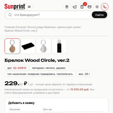
0
Найти
Главная
Каталог
Аксессуары
Брелоки, крючки для сумок
/
/
/
/
Брелок Wood Circle, ver.2
Брелок Wood Circle, ver.2
арт.
02-231610
материал: металл, дерево
тип нанесения: лазерная гравировка, тампопечать
вес: 29 г
229.
₽
00
/ шт · точная цена зависит от тиража и нанесения
минимальный заказ на продукцию из каталога — от
15 000,00 руб.
без
учёта брендирования, упаковки и доставки
Добавить в заявку
Наличие
Кол-во