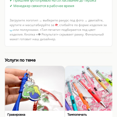
✔ Пришлём фотопревью на согласование до тиража
✔ Менеджер свяжется в рабочее время
Загрузите логотип → выберите ракурс под фото → двигайте,
крутите и масштабируйте за
⟳
, сгибайте по форме изделия за
◡
или ползунками. «Тип печати» подбирается под цвет
изделия. Кнопка «👁 Результат» скрывает рамку. Финальный
макет готовит наш дизайнер.
Услуги по теме
Гравировка
Тампопечать