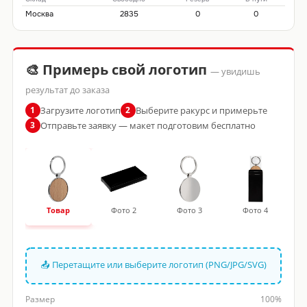
Москва
2835
0
0
🎨 Примерь свой логотип
— увидишь
результат до заказа
Загрузите логотип
Выберите ракурс и примерьте
1
2
Отправьте заявку — макет подготовим бесплатно
3
Товар
Фото 2
Фото 3
Фото 4
📤 Перетащите или выберите логотип (PNG/JPG/SVG)
Размер
100%