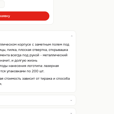
заявку
аллическом корпусе с заметным полем под
цы, пилка, плоская отвертка, открывашка
умента всегда под рукой - металлический
значит, и долгую жизнь
тоды нанесения логотипа: лазерная
ется упаковками по 200 шт.
ая стоимость зависит от тиража и способа
и.