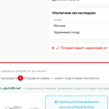
Наличие на складах
Склад
Москва
Удаленный склад
📐 Точный макет нанесения о
 увидишь результат до заказа
и примерьте
Отправьте заявку — макет подготовим бесплатно
3
сть
до 6.80 см²
— по данным поставщика; финальную область согласует наш ди
📤 Перетащите или выберите
логотип (PNG/JPG/SVG)