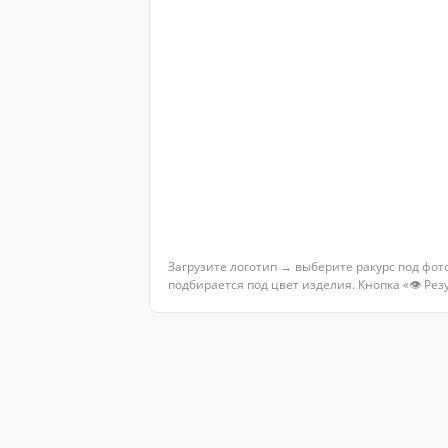
Загрузите логотип → выберите ракурс под фот
подбирается под цвет изделия. Кнопка «👁 Ре
Услуги по теме