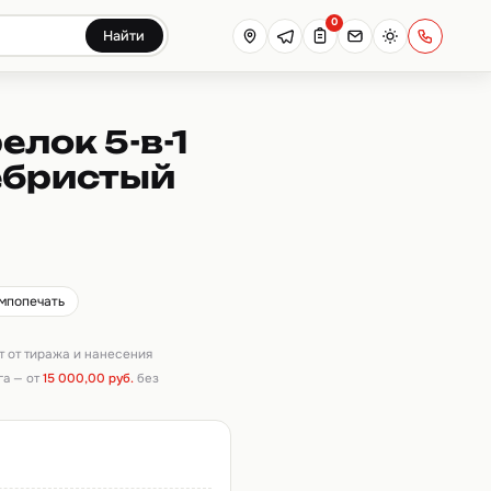
0
Найти
лок 5-в-1
ебристый
ампопечать
ит от тиража и нанесения
га — от
15 000,00 руб.
без