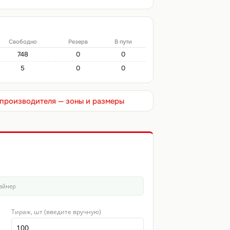
Свободно
Резерв
В пути
748
0
0
5
0
0
т производителя — зоны и размеры
зайнер
Тираж, шт (введите вручную)