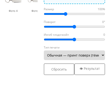
Размер
100%
Фото 4
Фото 5
Фото 6
Поворот
0°
Изгиб «лодочкой»
0
Тип печати
👁 Результат
Сбросить