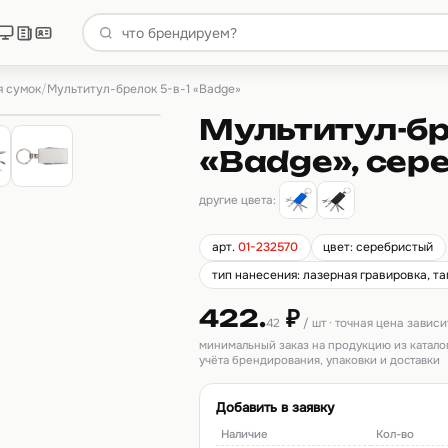
я сумок
/
Мультитул-брелок 5-в-1 «Badge»
Мультитул-бре
«Badge», сер
другие цвета:
арт.
01-232570
цвет: серебристый
тип нанесения: лазерная гравировка, т
422.
₽
42
/ шт · точная цена завис
минимальный заказ на продукцию из катало
учёта брендирования, упаковки и доставки
Добавить в заявку
Наличие
Кол-во