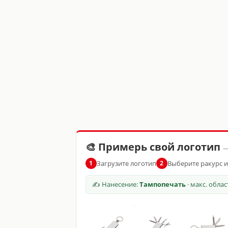
🎨 Примерь свой логотип
—
Загрузите логотип
Выберите ракурс 
1
2
✍ Нанесение:
Тампопечать
· макс. обла