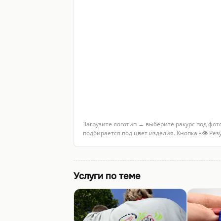
Загрузите логотип → выберите ракурс под фот
подбирается под цвет изделия. Кнопка «👁 Ре
Услуги по теме