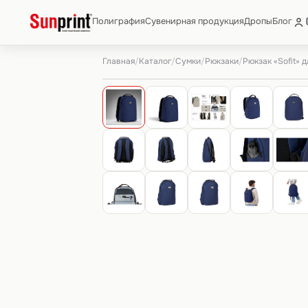
Полиграфия
Сувенирная продукция
Дропы
Блог
Главная
Каталог
Сумки
Рюкзаки
/
/
/
/
Рюкзак «Sofit» д