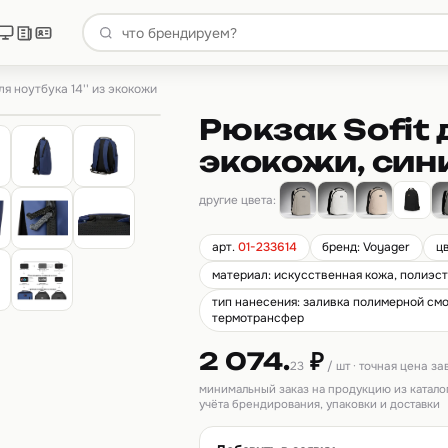
ля ноутбука 14'' из экокожи
Рюкзак Sofit 
экокожи, син
другие цвета:
арт.
01-233614
бренд: Voyager
ц
материал: искусственная кожа, полиэс
тип нанесения: заливка полимерной смо
термотрансфер
2 074.
₽
23
/ шт · точная цена з
минимальный заказ на продукцию из катало
учёта брендирования, упаковки и доставки