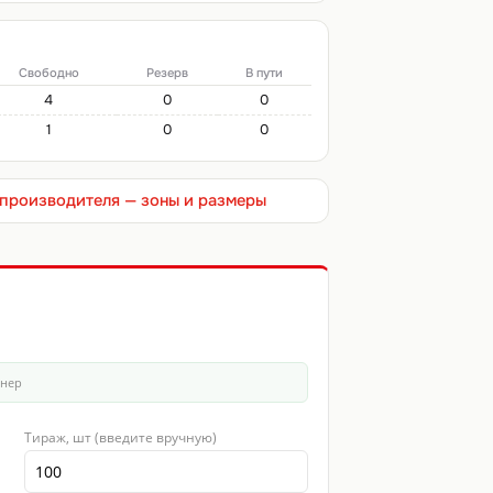
Свободно
Резерв
В пути
4
0
0
1
0
0
т производителя — зоны и размеры
йнер
Тираж, шт (введите вручную)