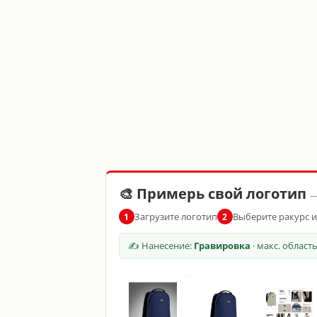
🎨 Примерь свой логотип
—
Загрузите логотип
Выберите ракурс 
1
2
✍ Нанесение:
Гравировка
· макс. област