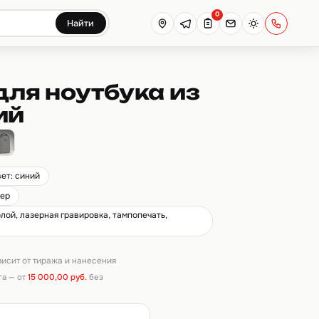
0
Найти
для ноутбука из
ий
вет: синий
тер
лой, лазерная гравировка, тампопечать,
ависит от тиража и нанесения
га — от
15 000,00 руб.
без