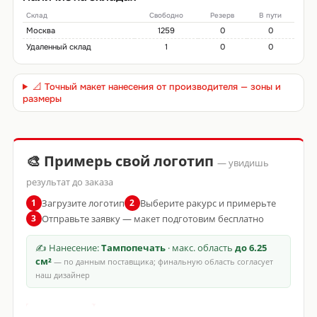
Склад
Свободно
Резерв
В пути
Москва
1259
0
0
Удаленный склад
1
0
0
📐 Точный макет нанесения от производителя — зоны и
размеры
🎨 Примерь свой логотип
— увидишь
результат до заказа
Загрузите логотип
Выберите ракурс и примерьте
1
2
Отправьте заявку — макет подготовим бесплатно
3
✍ Нанесение:
Тампопечать
· макс. область
до 6.25
см²
— по данным поставщика; финальную область согласует
наш дизайнер