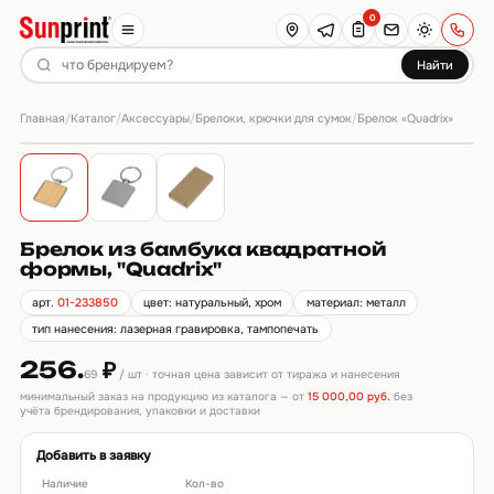
0
Найти
Главная
Каталог
Аксессуары
Брелоки, крючки для сумок
/
/
/
/
Брелок «Quadrix»
Брелок из бамбука квадратной
формы, "Quadrix"
арт.
01-233850
цвет: натуральный, хром
материал: металл
тип нанесения: лазерная гравировка, тампопечать
256.
₽
69
/ шт · точная цена зависит от тиража и нанесения
минимальный заказ на продукцию из каталога — от
15 000,00 руб.
без
учёта брендирования, упаковки и доставки
Добавить в заявку
Наличие
Кол-во