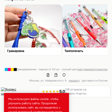
Гравировка
Тампопечать
брендирование · тиражи от 50 шт · полный цикл
нам доверяют
клиентам
Москва, ул. Неверовского, 9 ·
маршрут
· доставка по России
218 отзывов на
★★★★★
5,0
Яндекс·Картах
Мы используем файлы cookie, чтобы
улучшить работу сайта. Продолжая
использовать сайт, вы соглашаетесь с
нашей
политикой конфиденциальности
.