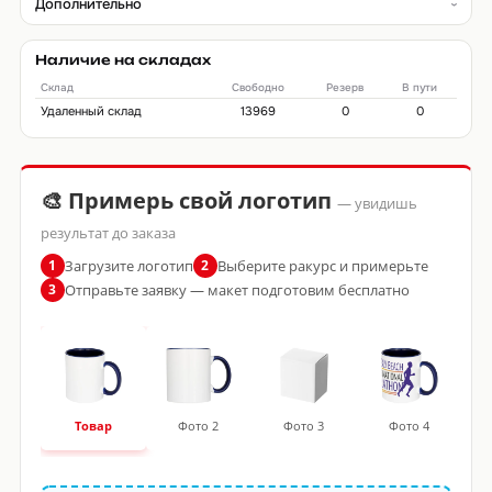
Дополнительно
Наличие на складах
Склад
Свободно
Резерв
В пути
Удаленный склад
13969
0
0
🎨 Примерь свой логотип
— увидишь
результат до заказа
Загрузите логотип
Выберите ракурс и примерьте
1
2
Отправьте заявку — макет подготовим бесплатно
3
Товар
Фото 2
Фото 3
Фото 4