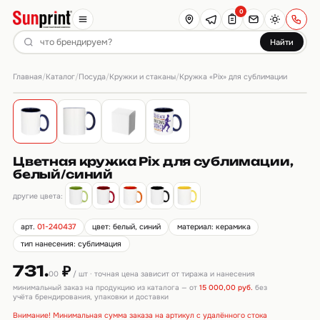
0
Найти
Главная
Каталог
Посуда
Кружки и стаканы
/
/
/
/
Кружка «Pix» для сублимации
Цветная кружка Pix для сублимации,
белый/синий
другие цвета:
арт.
01-240437
цвет: белый, синий
материал: керамика
тип нанесения: сублимация
731.
₽
00
/ шт · точная цена зависит от тиража и нанесения
минимальный заказ на продукцию из каталога — от
15 000,00 руб.
без
учёта брендирования, упаковки и доставки
Внимание! Минимальная сумма заказа на артикул с удалённого стока