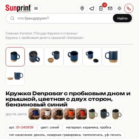
0
Найти
Главная
Каталог
Посуда
Кружки и стаканы
/
/
/
/
Кружка с пробковым дном и крышкой «Denpasar»
Кружка Denpasar с пробковым дном и
крышкой, цветная с двух сторон,
бензиновый синий
другие цвета:
арт.
01-240939
цвет: синий
материал: керамика, пробка
тип нанесения: деколь, лазерная гравировка, тампопечать, уф-печать