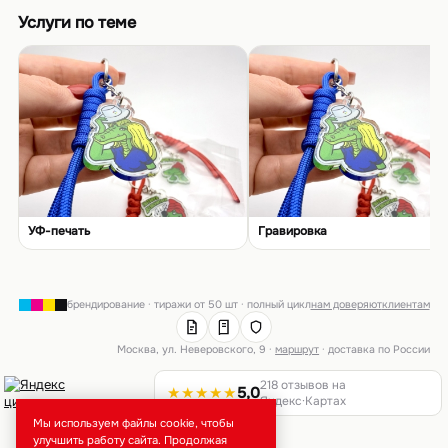
Услуги по теме
УФ-печать
Гравировка
брендирование · тиражи от 50 шт · полный цикл
нам доверяют
клиентам
Москва, ул. Неверовского, 9 ·
маршрут
· доставка по России
218 отзывов на
★★★★★
5,0
Яндекс·Картах
Мы используем файлы cookie, чтобы
улучшить работу сайта. Продолжая