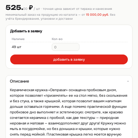
525.
₽
00
/ шт · точная цена зависит от тиража и нанесения
минимальный заказ на продукцию из каталога — от
15 000,00 руб.
без
учёта брендирования, упаковки и доставки
Добавить в заявку
Наличие
Кол-во
49 шт
добавить в заявку
Описание
Керамическая кружка «Denpasar» оснащена пробковым дном,
которое позволяет «приземлять» ее на стол мягко, без скольжения
и без стука, а также крышкой, которая позволит вашим напиткам
дольше оставаться горячими. А еще помимо практической функции
пробковое дно выполняет и эстетическую: смотрите, как красиво
сочетается керамика с пробкой, как две текстуры — природная
неровная и матовая — взаимодополняют друг друга! Кружку можно
мыть в посудомойке, но без донышка и крышки, которые нужно
снять перед мойкой. Пластиковая крышка легко моется вручную