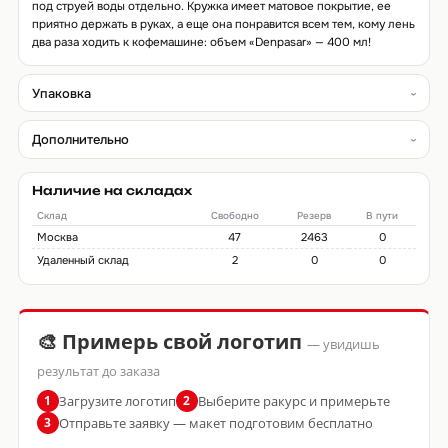
под струей воды отдельно. Кружка имеет матовое покрытие, ее
приятно держать в руках, а еще она понравится всем тем, кому лень
два раза ходить к кофемашине: объем «Denpasar» — 400 мл!
Упаковка
Дополнительно
Наличие на складах
Склад
Свободно
Резерв
В пути
Москва
47
2463
0
Удаленный склад
2
0
0
🎨 Примерь свой логотип
— увидишь
результат до заказа
Загрузите логотип
Выберите ракурс и примерьте
1
2
Отправьте заявку — макет подготовим бесплатно
3