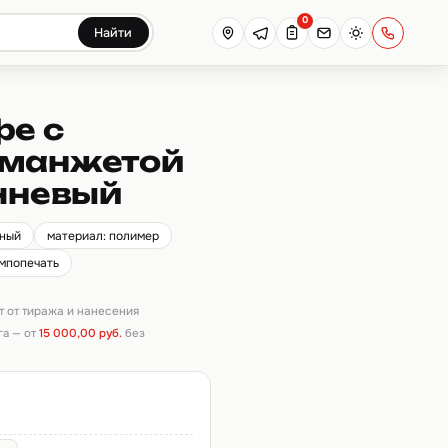
0
Найти
фе с
 манжетой
ичневый
рный
материал: полимер
ампопечать
ит от тиража и нанесения
га — от
15 000,00 руб.
без