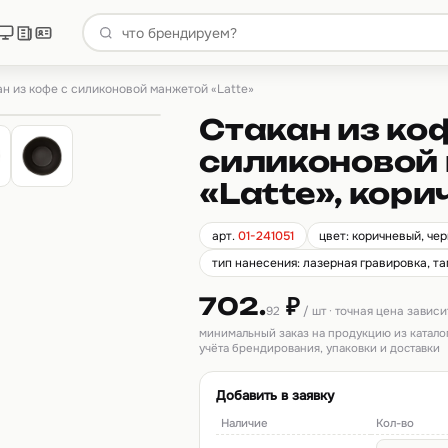
н из кофе с силиконовой манжетой «Latte»
Стакан из ко
силиконовой
«Latte», кор
арт.
01-241051
цвет: коричневый, че
тип нанесения: лазерная гравировка, т
702.
₽
92
/ шт · точная цена завис
минимальный заказ на продукцию из катало
учёта брендирования, упаковки и доставки
Добавить в заявку
Наличие
Кол-во