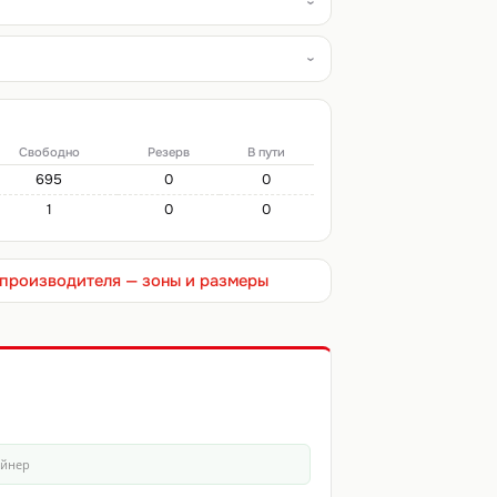
Свободно
Резерв
В пути
695
0
0
1
0
0
т производителя — зоны и размеры
айнер