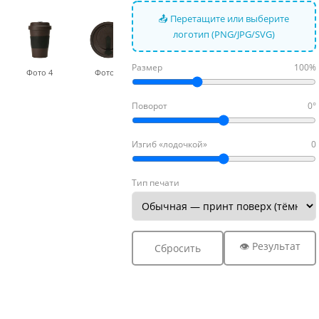
📤 Перетащите или выберите
логотип (PNG/JPG/SVG)
Размер
100%
Фото 4
Фото 5
Фото 6
Поворот
0°
Изгиб «лодочкой»
0
Тип печати
👁 Результат
Сбросить