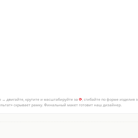
о → двигайте, крутите и масштабируйте за
⟳
, сгибайте по форме изделия 
зультат» скрывает рамку. Финальный макет готовит наш дизайнер.