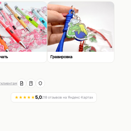
чать
Гравировка
т
клиентам
★★★★★
5,0
218 отзывов на Яндекс·Картах