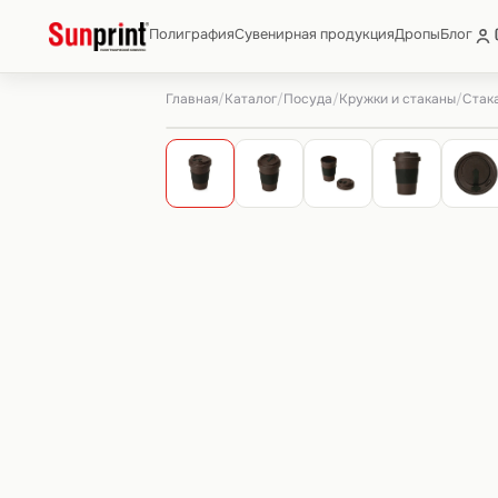
Полиграфия
Сувенирная продукция
Дропы
Блог
Главная
Каталог
Посуда
Кружки и стаканы
/
/
/
/
Стака