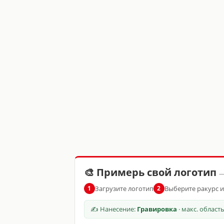
🎨 Примерь свой логотип
—
Загрузите логотип
Выберите ракурс 
1
2
✍ Нанесение:
Гравировка
· макс. област