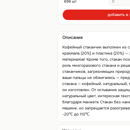
696 шт
добавить в 
Описание
Кофейный стаканчик выполнен из с
крахмала (20%) и пластика (20%) — 
материалов! Кроме того, стакан по
роль многоразового стакана и реш
стаканчиков, загрязняющих природу
ваши пальцы не обжигались — пред
стакана — кофейный, натуральный, т
он изготовлен. От остывания защищ
натуральный цвет, интересная текс
благодаря манжете Стакан без нан
машине, но запрещается разогреват
-20℃ до 110℃.