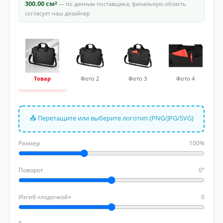
300.00 см²
— по данным поставщика; финальную область
согласует наш дизайнер
Товар
Фото 2
Фото 3
Фото 4
📤 Перетащите или выберите логотип (PNG/JPG/SVG)
Размер
100%
Поворот
0°
Изгиб «лодочкой»
0