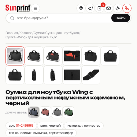
0
Найти
Главная
Каталог
Сумки
Сумки для ноутбуков
/
/
/
/
Сумка «Wing» для ноутбука 15,6"
Сумка для ноутбука Wing с
вертикальным наружным карманом,
черный
другие цвета:
арт.
01-246895
цвет: черный
материал: полиэстер
тип нанесения: вышивка, термотрансфер