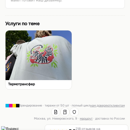
макет готовит наш дизайнер.
Услуги по теме
Термотрансфер
брендирование · тиражи от 50 шт · полный цикл
нам доверяют
клиентам
Москва, ул. Неверовского, 9 ·
маршрут
· доставка по России
218 отзывов на