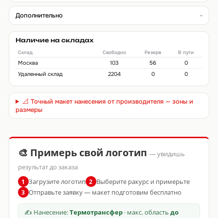
Дополнительно
Наличие на складах
Склад
Свободно
Резерв
В пути
Москва
103
56
0
Удаленный склад
2204
0
0
📐 Точный макет нанесения от производителя — зоны и
размеры
🎨 Примерь свой логотип
— увидишь
результат до заказа
Загрузите логотип
Выберите ракурс и примерьте
1
2
Отправьте заявку — макет подготовим бесплатно
3
✍ Нанесение:
Термотрансфер
· макс. область
до