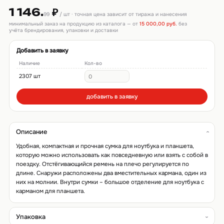
1 146.
₽
99
/ шт · точная цена зависит от тиража и нанесения
минимальный заказ на продукцию из каталога — от
15 000,00 руб.
без
учёта брендирования, упаковки и доставки
Добавить в заявку
Наличие
Кол-во
2307 шт
добавить в заявку
Описание
Удобная, компактная и прочная сумка для ноутбука и планшета,
которую можно использовать как повседневную или взять с собой в
поездку. Отстёгивающийся ремень на плечо регулируется по
длине. Снаружи расположены два вместительных кармана, один из
них на молнии. Внутри сумки – большое отделение для ноутбука с
карманом для планшета.
Упаковка