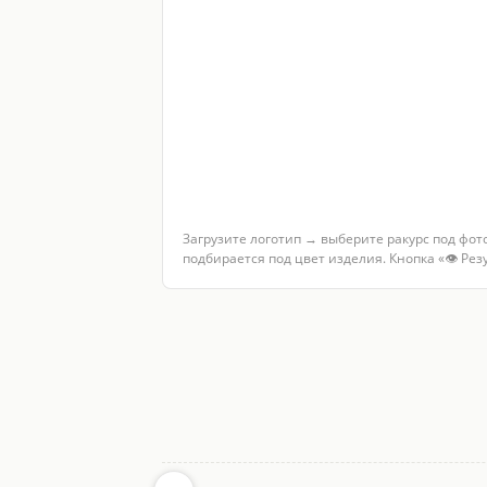
Загрузите логотип → выберите ракурс под фот
подбирается под цвет изделия. Кнопка «👁 Ре
Услуги по теме