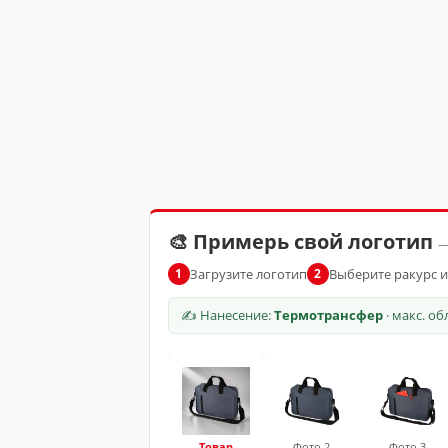
🎨 Примерь свой логотип
—
Загрузите логотип
Выберите ракурс 
1
2
✍ Нанесение:
Термотрансфер
· макс. о
Товар
Фото 2
Фото 3