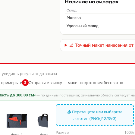
Наличие на складах
Склад
Москва
Удаленный склад
📐 Точный макет нанесения о
 увидишь результат до заказа
и примерьте
Отправьте заявку — макет подготовим бесплатно
3
бласть
до 300.00 см²
— по данным поставщика; финальную область согласует н
📤 Перетащите или выберите
логотип (PNG/JPG/SVG)
Размер
100%
Фото 4
Фото 5
Фото 6
Фото 7
Фото