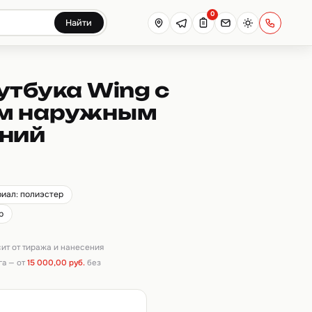
0
Найти
утбука Wing с
м наружным
иний
иал: полиэстер
р
сит от тиража и нанесения
га — от
15 000,00 руб.
без