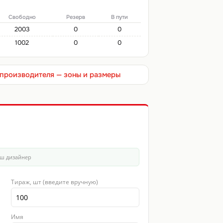
Свободно
Резерв
В пути
2003
0
0
1002
0
0
т производителя — зоны и размеры
аш дизайнер
Тираж, шт (введите вручную)
Имя
 8
Фото 9
Фото 10
Фото 11