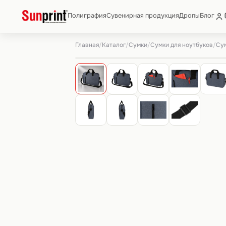
Полиграфия
Сувенирная продукция
Дропы
Блог
Главная
Каталог
Сумки
Сумки для ноутбуков
/
/
/
/
Сум