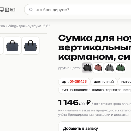
ка «Wing» для ноутбука 15,6"
Сумка для но
вертикальны
карманом, с
другие цвета:
арт.
01-351425
цвет: синий
матер
тип нанесения: вышивка, термотрансфе
1 146.
₽
99
/ шт · точная цена зави
минимальный заказ на продукцию из катало
учёта брендирования, упаковки и доставки
Добавить в заявку