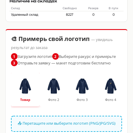
Наличие на складах
Склад
Свободно
Резерв
В пути
Удаленный склад
8227
0
0
🎨 Примерь свой логотип
— увидишь
результат до заказа
Загрузите логотип
Выберите ракурс и примерьте
1
2
Отправьте заявку — макет подготовим бесплатно
3
Товар
Фото 2
Фото 3
Фото 4
📤 Перетащите или выберите логотип (PNG/JPG/SVG)