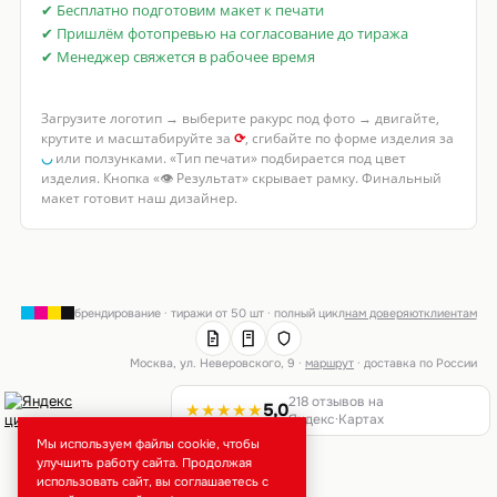
✔ Бесплатно подготовим макет к печати
✔ Пришлём фотопревью на согласование до тиража
✔ Менеджер свяжется в рабочее время
Загрузите логотип → выберите ракурс под фото → двигайте,
крутите и масштабируйте за
⟳
, сгибайте по форме изделия за
◡
или ползунками. «Тип печати» подбирается под цвет
изделия. Кнопка «👁 Результат» скрывает рамку. Финальный
макет готовит наш дизайнер.
брендирование · тиражи от 50 шт · полный цикл
нам доверяют
клиентам
Москва, ул. Неверовского, 9 ·
маршрут
· доставка по России
218 отзывов на
★★★★★
5,0
Яндекс·Картах
Мы используем файлы cookie, чтобы
улучшить работу сайта. Продолжая
использовать сайт, вы соглашаетесь с