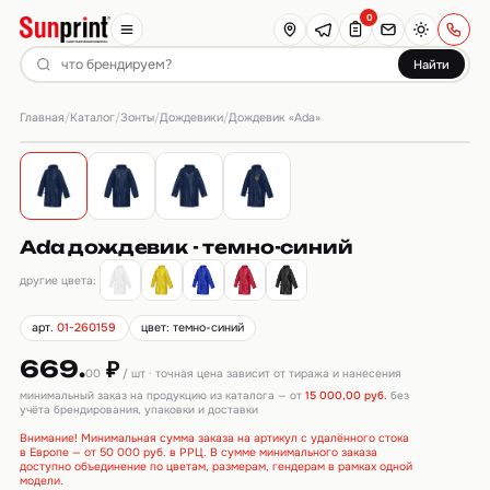
0
Найти
Главная
Каталог
Зонты
Дождевики
/
/
/
/
Дождевик «Ada»
Ada дождевик - темно-синий
другие цвета:
арт.
01-260159
цвет: темно-синий
669.
₽
00
/ шт · точная цена зависит от тиража и нанесения
минимальный заказ на продукцию из каталога — от
15 000,00 руб.
без
учёта брендирования, упаковки и доставки
Внимание! Минимальная сумма заказа на артикул с удалённого стока
в Европе — от 50 000 руб. в РРЦ. В сумме минимального заказа
доступно объединение по цветам, размерам, гендерам в рамках одной
модели.