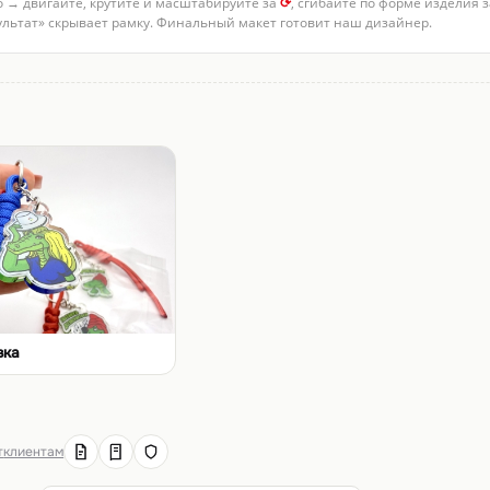
о → двигайте, крутите и масштабируйте за
⟳
, сгибайте по форме изделия 
зультат» скрывает рамку. Финальный макет готовит наш дизайнер.
вка
т
клиентам