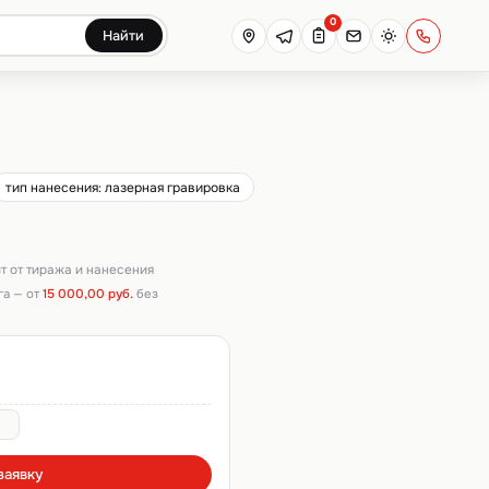
0
Найти
тип нанесения: лазерная гравировка
ит от тиража и нанесения
га — от
15 000,00 руб.
без
заявку