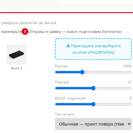
 увидишь результат до заказа
и примерьте
Отправьте заявку — макет подготовим бесплатно
3
📤 Перетащите или выберите
логотип (PNG/JPG/SVG)
Размер
100%
Фото 4
Поворот
0°
Изгиб «лодочкой»
0
Тип печати