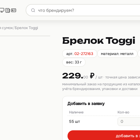
я сумок
/
Брелок Toggi
Брелок Toggi
арт.
02-272163
материал: металл
вес: 33 г
229.
₽
00
/ шт · точная цена завис
минимальный заказ на продукцию из катало
учёта брендирования, упаковки и доставки
Добавить в заявку
Наличие
Кол-во
55 шт
добавить в 