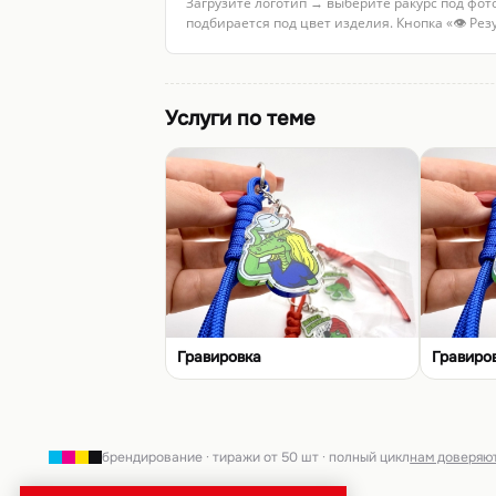
Загрузите логотип → выберите ракурс под фот
подбирается под цвет изделия. Кнопка «👁 Ре
Услуги по теме
Гравировка
Гравиро
брендирование · тиражи от 50 шт · полный цикл
нам доверяю