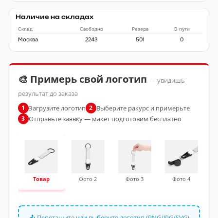
Наличие на складах
Склад
Свободно
Резерв
В пути
Москва
2243
501
0
🎨 Примерь свой логотип
— увидишь
результат до заказа
Загрузите логотип
Выберите ракурс и примерьте
1
2
Отправьте заявку — макет подготовим бесплатно
3
Товар
Фото 2
Фото 3
Фото 4
📤 Перетащите или выберите логотип (PNG/JPG/SVG)