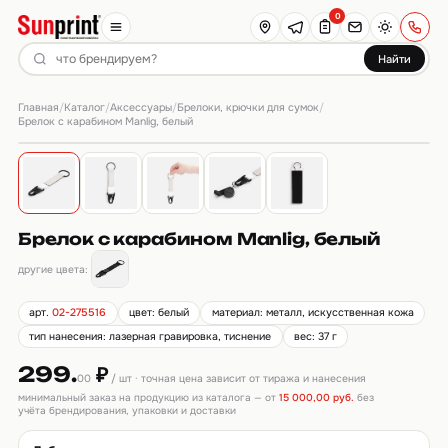
0
Найти
Главная
Каталог
Аксессуары
Брелоки, крючки для сумок
/
/
/
/
Брелок с карабином Manlig, белый
Брелок с карабином Manlig, белый
другие цвета:
арт.
02-275516
цвет: белый
материал: металл, искусственная кожа
тип нанесения: лазерная гравировка, тиснение
вес: 37 г
299.
₽
00
/ шт · точная цена зависит от тиража и нанесения
минимальный заказ на продукцию из каталога — от
15 000,00 руб.
без
учёта брендирования, упаковки и доставки