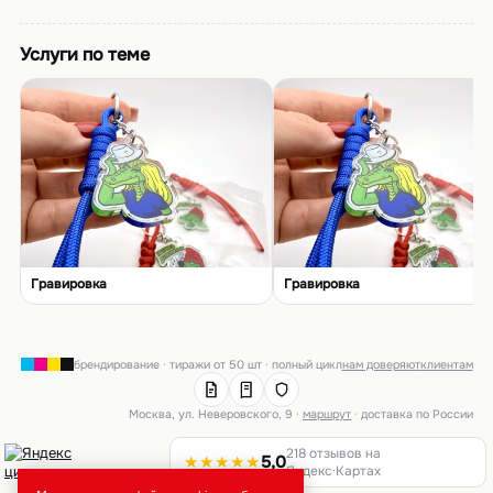
Услуги по теме
Гравировка
Гравировка
брендирование · тиражи от 50 шт · полный цикл
нам доверяют
клиентам
Москва, ул. Неверовского, 9 ·
маршрут
· доставка по России
218 отзывов на
★★★★★
5,0
Яндекс·Картах