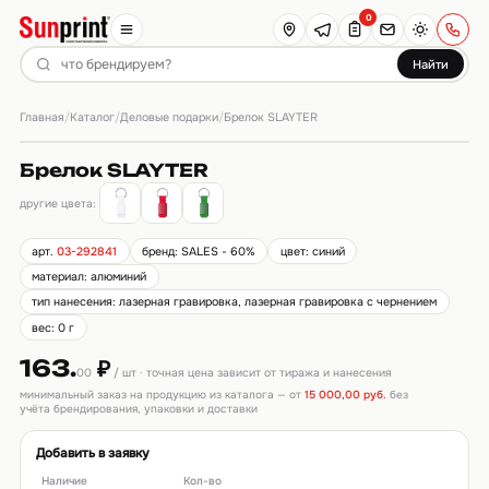
0
Найти
Главная
Каталог
Деловые подарки
/
/
/
Брелок SLAYTER
Брелок SLAYTER
другие цвета:
арт.
03-292841
бренд: SALES - 60%
цвет: синий
материал: алюминий
тип нанесения: лазерная гравировка, лазерная гравировка с чернением
вес: 0 г
163.
₽
00
/ шт · точная цена зависит от тиража и нанесения
минимальный заказ на продукцию из каталога — от
15 000,00 руб.
без
учёта брендирования, упаковки и доставки
Добавить в заявку
Наличие
Кол-во