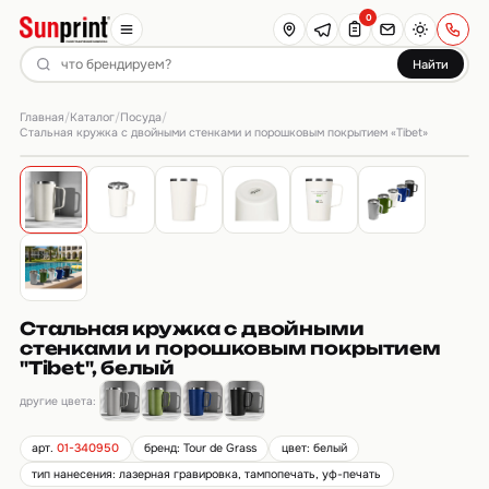
0
Найти
Главная
Каталог
Посуда
/
/
/
Стальная кружка с двойными стенками и порошковым покрытием «Tibet»
Стальная кружка с двойными
стенками и порошковым покрытием
"Tibet", белый
другие цвета:
арт.
01-340950
бренд: Tour de Grass
цвет: белый
тип нанесения: лазерная гравировка, тампопечать, уф-печать