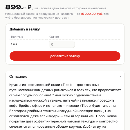
899.
₽
23
/ шт · точная цена зависит от тиража и нанесения
минимальный заказ на продукцию из каталога — от
15 000,00 руб.
без
учёта брендирования, упаковки и доставки
Добавить в заявку
Наличие
Кол-во
1 шт
добавить в заявку
Описание
Кружка из нержавеющей стали «Tibet» — для отважных
путешественников, дачных романтиков и всех тех, кто предпочитает
объем посуды побольше! С ней можно с удовольствием
наслаждаться книжкой в гамаке, пить чай на пикнике, проводить
кофе-брейк в офисе и не только — и везде «Tibet» будет уместна.
Благодаря двойным стенкам и вакуумной изоляции пальцы не
обжигаются, даже если внутри — самый горячий чай. Порошковое
покрытие дает эффект интересной матовой текстуры и контрастно
сочетается с полированным ободом кружки. Удобная ручка