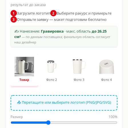
результат до заказа
Загрузите логотип
Выберите ракурс и примерьте
1
2
Отправьте заявку — макет подготовим бесплатно
3
✍ Нанесение:
Гравировка
· макс. область
до 26.25
см²
— по данным поставщика; финальную область согласует
наш дизайнер
Товар
Фото 2
Фото 3
Фото 4
📤 Перетащите или выберите логотип (PNG/JPG/SVG)
Размер
100%