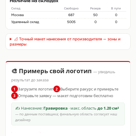
Наличие на складах
Склад
Свободно
Резерв
В пути
Москва
687
50
0
Удаленный склад
5005
0
0
📐 Точный макет нанесения от производителя — зоны и
размеры
🎨 Примерь свой логотип
— увидишь
результат до заказа
Загрузите логотип
Выберите ракурс и примерьте
1
2
Отправьте заявку — макет подготовим бесплатно
3
✍ Нанесение:
Гравировка
· макс. область
до 1.20 см²
— по данным поставщика; финальную область согласует наш
дизайнер