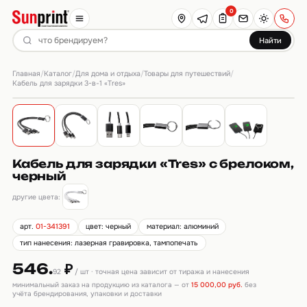
0
Найти
Главная
Каталог
Для дома и отдыха
Товары для путешествий
/
/
/
/
Кабель для зарядки 3-в-1 «Tres»
Кабель для зарядки «Tres» с брелоком,
черный
другие цвета:
арт.
01-341391
цвет: черный
материал: алюминий
тип нанесения: лазерная гравировка, тампопечать
546.
₽
92
/ шт · точная цена зависит от тиража и нанесения
минимальный заказ на продукцию из каталога — от
15 000,00 руб.
без
учёта брендирования, упаковки и доставки