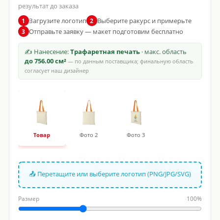
результат до заказа
Загрузите логотип
Выберите ракурс и примерьте
1
2
Отправьте заявку — макет подготовим бесплатно
3
✍ Нанесение:
Трафаретная печать
· макс. область
до 756.00 см²
— по данным поставщика; финальную область
согласует наш дизайнер
Товар
Фото 2
Фото 3
📤 Перетащите или выберите логотип (PNG/JPG/SVG)
Размер
100%