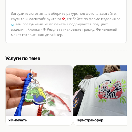
Загрузите логотип → выберите ракурс под фото → двигайте,
крутите и масштабируйте за
⟳
, сгибайте по форме изделия за
◡
или ползунками. «Тип печати» подбирается под цвет
изделия. Кнопка «👁 Результат» скрывает рамку. Финальный
макет готовит наш дизайнер.
Услуги по теме
УФ-печать
Термотрансфер