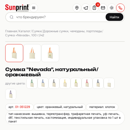
0
Найти
Главная
Каталог
Сумки
Дорожные сумки, чемоданы, портпледы
/
/
/
/
Сумка «Nevada», 100 г/м2
Сумка "Nevada", натуральный/
оранжевый
другие цвета:
арт.
01-351229
цвет: оранжевый, натуральный
материал: хлопок
тип нанесения: вышивка, термотрансфер, трафаретная печать, уф-печать,
dtf, текстильная печать, кастомизация, индивидуальная упаковка по 1 шт в
пакет