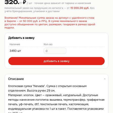
320.
₽
77
/ шт · точная цена зависит от тиража и нанесения
минимальный заказ на продукцию из каталога — от
15 000,00 руб.
без
учёта брендирования, упаковки и доставки
Внимание! Минимальная сумма заказа на артикул с удалённого стока
в Европе — от 50 000 руб. в РРЦ. В сумме минимального заказа
доступно объединение по цветам, размерам, гендерам в рамках одной
модели.
Добавить в заявку
Наличие
Кол-во
3493 шт
добавить в заявку
Описание
Хлопковая сумка "Nevada". Сумка с открытым основным
отделением. Высота ручек 29 см.
Материал: хлопок. Цвет — оранжевый, натуральный. Доступные
методы нанесения логотипа: вышивка, термотрансфер, трафаретная
печать, уф-печать, dtf, текстильная печать, кастомизация,
индивидуальная упаковка по 1 шт в пакет. Поставляется упаковками