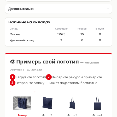
Дополнительно
Наличие на складах
Склад
Свободно
Резерв
В пути
Москва
12575
25
0
Удаленный склад
3
0
0
🎨 Примерь свой логотип
— увидишь
результат до заказа
Загрузите логотип
Выберите ракурс и примерьте
1
2
Отправьте заявку — макет подготовим бесплатно
3
Товар
Фото 2
Фото 3
Фото 4