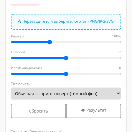
📤 Перетащите или выберите логотип (PNG/JPG/SVG)
Размер
100%
Поворот
0°
Изгиб «лодочкой»
0
Тип печати
👁 Результат
Сбросить
Тираж, шт (введите вручную)