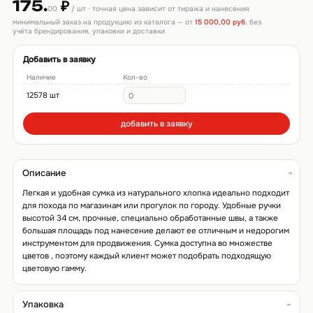
175.
₽
00
/ шт · точная цена зависит от тиража и нанесения
минимальный заказ на продукцию из каталога — от
15 000,00 руб.
без
учёта брендирования, упаковки и доставки
Добавить в заявку
Наличие
Кол-во
12578 шт
добавить в заявку
Описание
Легкая и удобная сумка из натурального хлопка идеально подходит
для похода по магазинам или прогулок по городу. Удобные ручки
высотой 34 см, прочные, специально обработанные швы, а также
большая площадь под нанесение делают ее отличным и недорогим
инструментом для продвижения. Сумка доступна во множестве
цветов , поэтому каждый клиент может подобрать подходящую
цветовую гамму.
Упаковка