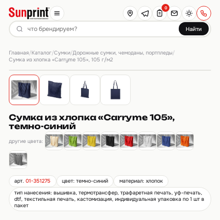
0
Найти
Главная
Каталог
Сумки
Дорожные сумки, чемоданы, портпледы
/
/
/
/
Сумка из хлопка «Carryme 105», 105 г/м2
Сумка из хлопка «Carryme 105»,
темно-синий
другие цвета:
арт.
01-351275
цвет: темно-синий
материал: хлопок
тип нанесения: вышивка, термотрансфер, трафаретная печать, уф-печать,
dtf, текстильная печать, кастомизация, индивидуальная упаковка по 1 шт в
пакет