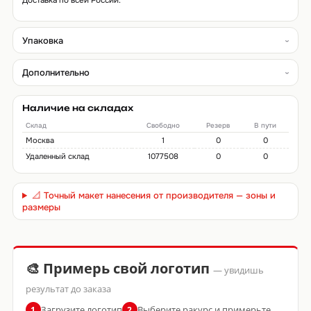
Доставка по всей России.
Упаковка
Дополнительно
Наличие на складах
Склад
Свободно
Резерв
В пути
Москва
1
0
0
Удаленный склад
1077508
0
0
📐 Точный макет нанесения от производителя — зоны и
размеры
🎨 Примерь свой логотип
— увидишь
результат до заказа
Загрузите логотип
Выберите ракурс и примерьте
1
2