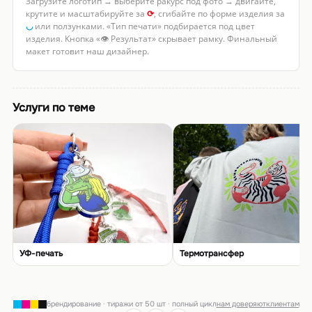
Загрузите логотип → выберите ракурс под фото → двигайте,
крутите и масштабируйте за
⟳
, сгибайте по форме изделия за
◡
или ползунками. «Тип печати» подбирается под цвет
изделия. Кнопка «👁 Результат» скрывает рамку. Финальный
макет готовит наш дизайнер.
Услуги по теме
УФ-печать
Термотрансфер
брендирование · тиражи от 50 шт · полный цикл
нам доверяют
клиентам