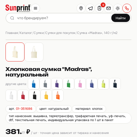
0
Найти
Главная
Каталог
Сумки
Сумки для покупок
/
/
/
/
Сумка «Madras», 140 г/м2
Хлопковая сумка "Madras",
натуральный
другие цвета:
арт.
01-351686
цвет: натуральный
материал: хлопок
тип нанесения: вышивка, термотрансфер, трафаретная печать, уф-печать,
dtf, текстильная печать, индивидуальная упаковка по 1 шт в пакет
381.
₽
77
/ шт · точная цена зависит от тиража и нанесения