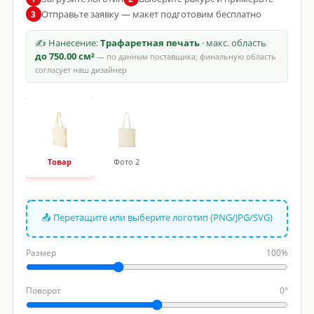
Отправьте заявку — макет подготовим бесплатно
3
✍ Нанесение:
Трафаретная печать
· макс. область
до 750.00 см²
— по данным поставщика; финальную область
согласует наш дизайнер
Товар
Фото 2
📤 Перетащите или выберите логотип (PNG/JPG/SVG)
Размер
100%
Поворот
0°