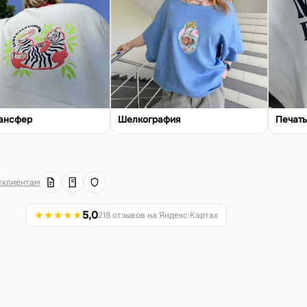
ансфер
Шелкография
Печать
т
клиентам
★★★★★
5,0
218 отзывов на Яндекс·Картах