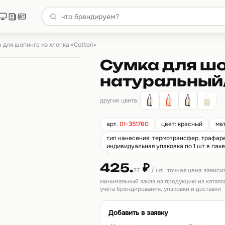
 для шопинга из хлопка «Cotton»
Сумка для шо
натуральный
другие цвета:
арт.
01-351760
цвет: красный
ма
тип нанесения: термотрансфер, трафарет
индивидуальная упаковка по 1 шт в паке
425.
₽
27
/ шт · точная цена зависи
минимальный заказ на продукцию из катало
учёта брендирования, упаковки и доставки
Добавить в заявку