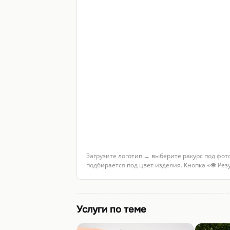
Загрузите логотип → выберите ракурс под фот
подбирается под цвет изделия. Кнопка «👁 Ре
Услуги по теме