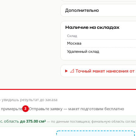
Дополнительно
Наличие на складах
Склад
Москва
Удаленный склад
📐 Точный макет нанесения о
 увидишь результат до заказа
и примерьте
Отправьте заявку — макет подготовим бесплатно
3
кс. область
до 375.00 см²
— по данным поставщика; финальную область соглас