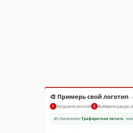
🎨 Примерь свой логотип
—
Загрузите логотип
Выберите ракурс 
1
2
✍ Нанесение:
Трафаретная печать
· ма