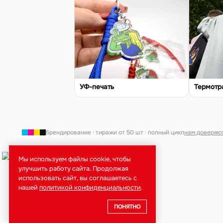
УФ-печать
Термотр
брендирование · тиражи от 50 шт · полный цикл
нам доверяю
Мы используем файлы cookie, чтобы
улучшить работу сайта. Продолжая
использовать сайт, вы соглашаетесь с
нашей
политикой конфиденциальности
.
ПОНЯТНО