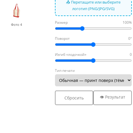
📤 Перетащите или выберите
логотип (PNG/JPG/SVG)
Размер
100%
Фото 4
Поворот
0°
Изгиб «лодочкой»
0
Тип печати
👁 Результат
Сбросить