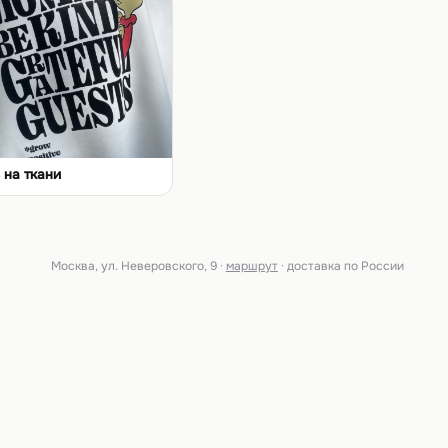
 на ткани
Москва, ул. Неверовского, 9 ·
маршрут
· доставка по России