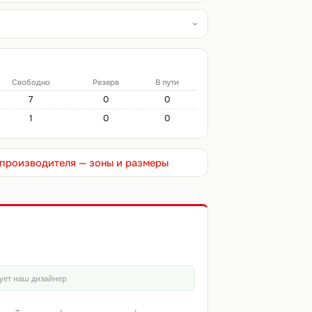
Свободно
Резерв
В пути
7
0
0
1
0
0
т производителя — зоны и размеры
ует наш дизайнер