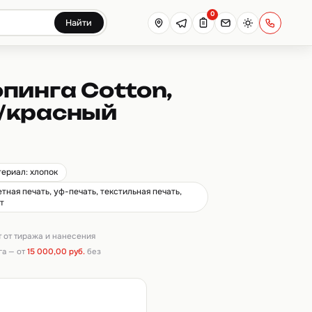
0
Найти
пинга Cotton,
/красный
териал: хлопок
ная печать, уф-печать, текстильная печать,
т
т от тиража и нанесения
га — от
15 000,00 руб.
без