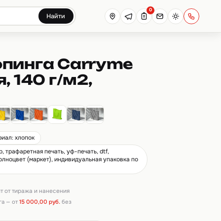
0
Найти
опинга Carryme
, 140 г/м2,
иал: хлопок
 трафаретная печать, уф-печать, dtf,
полноцвет (маркет), индивидуальная упаковка по
ит от тиража и нанесения
га — от
15 000,00 руб.
без