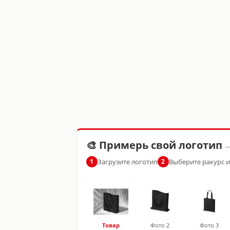
🎨 Примерь свой логотип
—
Загрузите логотип
Выберите ракурс 
1
2
Товар
Фото 2
Фото 3