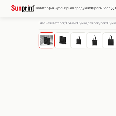
Полиграфия
Сувенирная продукция
Дропы
Блог
Главная
Каталог
Сумки
Сумки для покупок
/
/
/
/
Сумка