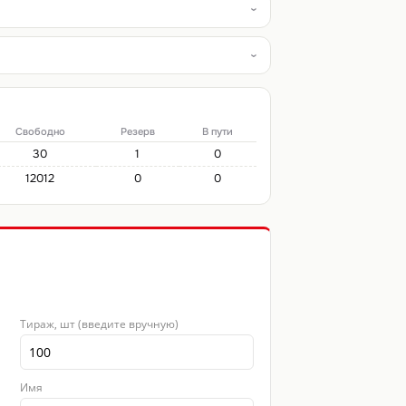
Свободно
Резерв
В пути
30
1
0
12012
0
0
Тираж, шт (введите вручную)
Имя