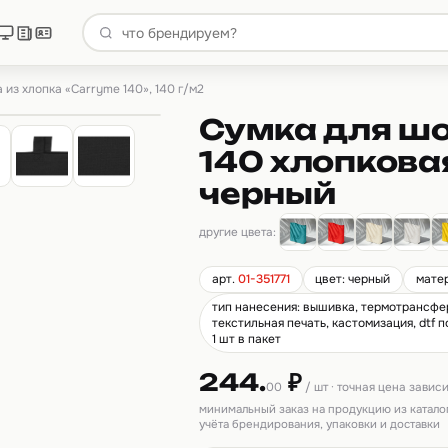
 из хлопка «Carryme 140», 140 г/м2
Сумка для ш
140 хлопковая
черный
другие цвета:
арт.
01-351771
цвет: черный
матер
тип нанесения: вышивка, термотрансфер,
текстильная печать, кастомизация, dtf 
1 шт в пакет
244.
₽
00
/ шт · точная цена завис
минимальный заказ на продукцию из катало
учёта брендирования, упаковки и доставки