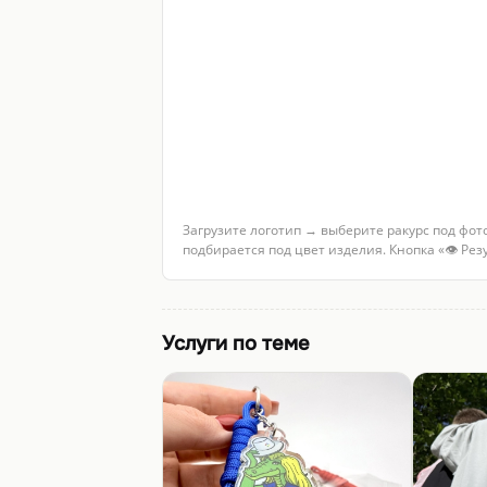
Загрузите логотип → выберите ракурс под фот
подбирается под цвет изделия. Кнопка «👁 Ре
Услуги по теме