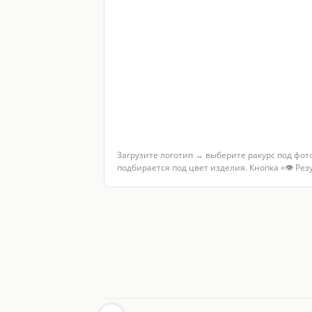
Загрузите логотип → выберите ракурс под фот
подбирается под цвет изделия. Кнопка «👁 Ре
Услуги по теме