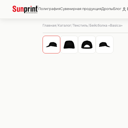
Полиграфия
Сувенирная продукция
Дропы
Блог
Главная
Каталог
Текстиль
/
/
/
Бейсболка «Basica»