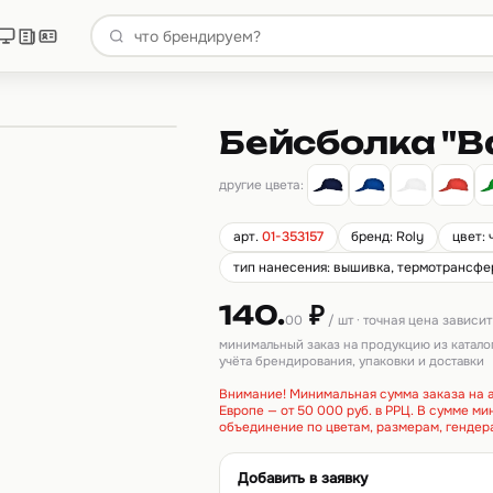
Бейсболка "Ba
другие цвета:
арт.
01-353157
бренд: Roly
цвет:
тип нанесения: вышивка, термотрансфер,
140.
₽
00
/ шт · точная цена зависи
минимальный заказ на продукцию из катало
учёта брендирования, упаковки и доставки
Внимание! Минимальная сумма заказа на а
Европе — от 50 000 руб. в РРЦ. В сумме м
объединение по цветам, размерам, гендер
Добавить в заявку