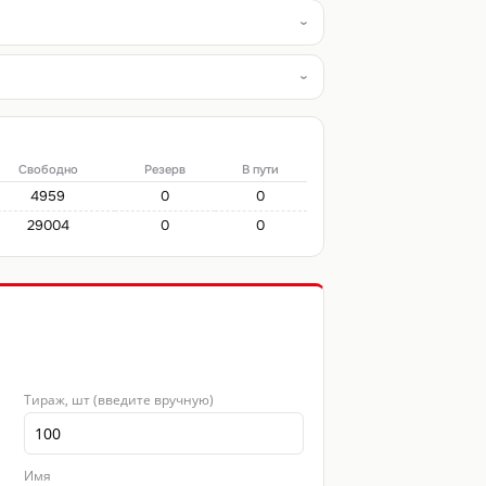
Свободно
Резерв
В пути
4959
0
0
29004
0
0
Тираж, шт (введите вручную)
Имя