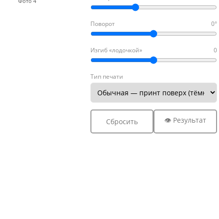
Фото 4
Поворот
0°
Изгиб «лодочкой»
0
Тип печати
👁 Результат
Сбросить