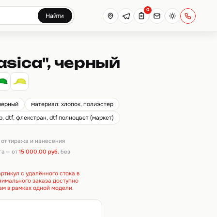
0
Найти
sica", черный
 черный
материал: хлопок, полиэстер
 dtf, флекстран, dtf полноцвет (маркет)
т от тиража и нанесения
га — от
15 000,00 руб.
без
ртикул с удалённого стока в
инимального заказа доступно
ам в рамках одной модели.