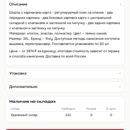
Описание
Шорты с карманами карго - регулируемый пояс на спинке - два
передних кармана - два боковых кармана карго с центральной
складкой с клапанами и застежкой на липучку - два задних кармана
с клапаном и застежку на липучку
Материал: хлопок, эластан, полиэстер. Цвет — темно-синий.
Размер: 3XL. Бренд — Roly. Доступные методы нанесения логотипа:
вышивка, термотрансфер. Поставляется упаковками по 50 шт.
Цена — от 3974 ₽ за единицу; итоговая стоимость зависит от тиража
и способа нанесения. Доставка по всей России.
Упаковка
Дополнительно
Наличие на складах
Склад
Свободно
Резерв
В пути
Удаленный склад
232
0
0