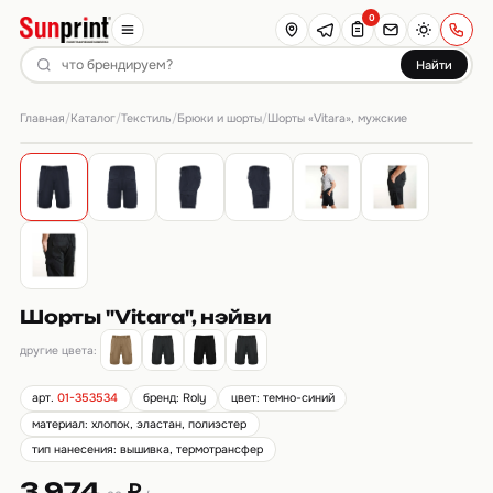
0
Найти
Главная
Каталог
Текстиль
Брюки и шорты
/
/
/
/
Шорты «Vitara», мужские
Шорты "Vitara", нэйви
другие цвета:
арт.
01-353534
бренд: Roly
цвет: темно-синий
материал: хлопок, эластан, полиэстер
тип нанесения: вышивка, термотрансфер
3 974.
₽