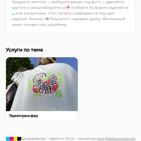
Загрузите логотип → выберите ракурс под фото → двигайте,
крутите и масштабируйте за
⟳
, сгибайте по форме изделия за
◡
или ползунками. «Тип печати» подбирается под цвет
изделия. Кнопка «👁 Результат» скрывает рамку. Финальный
макет готовит наш дизайнер.
Услуги по теме
Термотрансфер
брендирование · тиражи от 50 шт · полный цикл
нам доверяют
клиентам