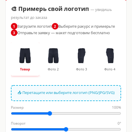
🎨 Примерь свой логотип
— увидишь
результат до заказа
Загрузите логотип
Выберите ракурс и примерьте
1
2
Отправьте заявку — макет подготовим бесплатно
3
Товар
Фото 2
Фото 3
Фото 4
📤 Перетащите или выберите логотип (PNG/JPG/SVG)
Размер
100%
Поворот
0°