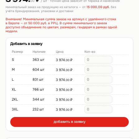
00
/ шт · точная цена зависит от тиража и нанесения
минимальный заказ на продукцию из каталога — от
15 000,00 руб.
без
учёта брендирования, упаковки и доставки
Внимание! Минимальная сумма заказа на артикул с удалённого стока
в Европе — от 50 000 руб. в РРЦ. В сумме минимального заказа
доступно объединение по цветам, размерам, гендерам в рамках одной
модели.
Добавить в заявку
Размер
Наличие
Цена
Кол-во
S
363 шт
3 974.
₽
00
M
604 шт
3 974.
₽
00
L
831 шт
3 974.
₽
00
XL
766 шт
3 974.
₽
00
2XL
344 шт
3 974.
₽
00
3XL
232 шт
3 974.
₽
00
добавить в заявку