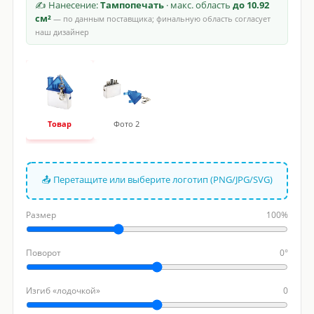
✍ Нанесение:
Тампопечать
· макс. область
до 10.92
см²
— по данным поставщика; финальную область согласует
наш дизайнер
Товар
Фото 2
📤 Перетащите или выберите логотип (PNG/JPG/SVG)
Размер
100%
Поворот
0°
Изгиб «лодочкой»
0