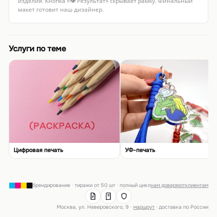
изделия. Кнопка «👁 Результат» скрывает рамку. Финальный
макет готовит наш дизайнер.
Услуги по теме
Цифровая печать
УФ-печать
брендирование · тиражи от 50 шт · полный цикл
нам доверяют
клиентам
Москва, ул. Неверовского, 9 ·
маршрут
· доставка по России