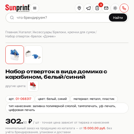
0
Найти
Главная
Каталог
Аксессуары
Брелоки, крючки для сумок
/
/
/
/
Набор отверток-брелок «Домик»
Набор отверток в виде домика с
карабином, белый/синий
другие цвета:
арт.
01-068317
цвет: белый, синий
материал: металл, пластик
тип нанесения: заливка полимерной смолой, тампопечать, уф-печать,
цифровая печать
302.
₽
50
/ шт · точная цена зависит от тиража и нанесения
минимальный заказ на продукцию из каталога — от
15 000,00 руб.
без
учёта брендирования, упаковки и доставки