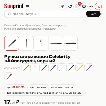
0
Найти
Главная
Каталог
Для письма
Пластиковые ручки
/
/
/
/
Ручка пластиковая шариковая «Айседора»
Ручка шариковая Celebrity
«Айседора», черный
другие цвета:
арт.
01-075310
цвет: черный
материал: пластик
тип нанесения: тампопечать, трафаретная печать, уф-печать
17.
₽
00
/ шт · точная цена зависит от тиража и нанесения