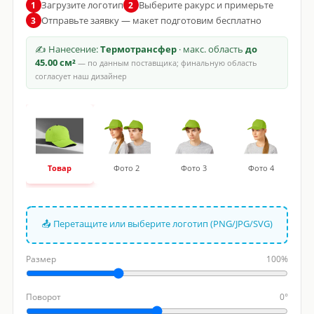
Загрузите логотип
Выберите ракурс и примерьте
1
2
Отправьте заявку — макет подготовим бесплатно
3
✍ Нанесение:
Термотрансфер
· макс. область
до
45.00 см²
— по данным поставщика; финальную область
согласует наш дизайнер
Товар
Фото 2
Фото 3
Фото 4
📤 Перетащите или выберите логотип (PNG/JPG/SVG)
Размер
100%
Поворот
0°