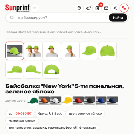
0
Найти
Главная
Каталог
Текстиль
Бейсболки
/
/
/
/
Бейсболка «New York»
Бейсболка "New York" 5-ти панельная,
зеленое яблоко
другие цвета:
арт.
01-080167
бренд: US Basic
цвет: зеленое яблоко
материал: хлопок
тип нанесения: вышивка, термотрансфер, dtf, флекстран