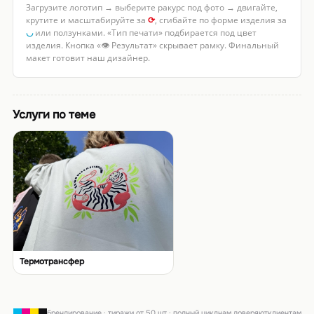
Загрузите логотип → выберите ракурс под фото → двигайте,
крутите и масштабируйте за
⟳
, сгибайте по форме изделия за
◡
или ползунками. «Тип печати» подбирается под цвет
изделия. Кнопка «👁 Результат» скрывает рамку. Финальный
макет готовит наш дизайнер.
Услуги по теме
Термотрансфер
брендирование · тиражи от 50 шт · полный цикл
нам доверяют
клиентам