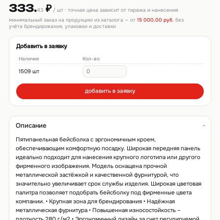
333.
₽
43
/ шт · точная цена зависит от тиража и нанесения
минимальный заказ на продукцию из каталога — от
15 000,00 руб.
без
учёта брендирования, упаковки и доставки
Добавить в заявку
Наличие
Кол-во
1509 шт
добавить в заявку
Описание
Пятипанельная бейсболка с эргономичным кроем,
обеспечивающим комфортную посадку. Широкая передняя панель
идеально подходит для нанесения крупного логотипа или другого
фирменного изображения. Модель оснащена прочной
металлической застёжкой и качественной фурнитурой, что
значительно увеличивает срок службы изделия. Широкая цветовая
палитра позволяет подобрать бейсболку под фирменные цвета
компании. • Крупная зона для брендирования • Надёжная
металлическая фурнитура • Повышенная износостойкость –
плотность 280 г/м2 • Эргономичный дизайн за счет регулируемой