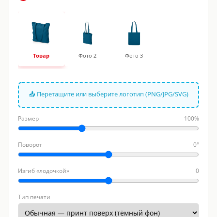
Товар
Фото 2
Фото 3
📤 Перетащите или выберите логотип (PNG/JPG/SVG)
Размер
100%
Поворот
0°
Изгиб «лодочкой»
0
Тип печати