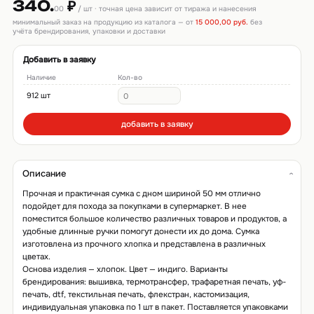
340.
₽
00
/ шт · точная цена зависит от тиража и нанесения
минимальный заказ на продукцию из каталога — от
15 000,00 руб.
без
учёта брендирования, упаковки и доставки
Добавить в заявку
Наличие
Кол-во
912 шт
добавить в заявку
Описание
Прочная и практичная сумка c дном шириной 50 мм отлично
подойдет для похода за покупками в супермаркет. В нее
поместится большое количество различных товаров и продуктов, а
удобные длинные ручки помогут донести их до дома. Сумка
изготовлена из прочного хлопка и представлена в различных
цветах.
Основа изделия — хлопок. Цвет — индиго. Варианты
брендирования: вышивка, термотрансфер, трафаретная печать, уф-
печать, dtf, текстильная печать, флекстран, кастомизация,
индивидуальная упаковка по 1 шт в пакет. Поставляется упаковками