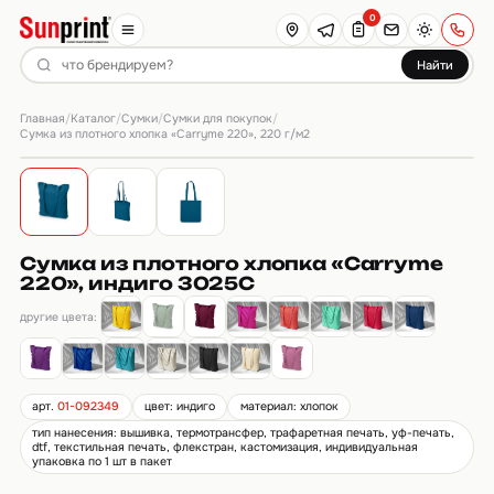
0
Найти
Главная
Каталог
Сумки
Сумки для покупок
/
/
/
/
Сумка из плотного хлопка «Carryme 220», 220 г/м2
Сумка из плотного хлопка «Carryme
220», индиго 3025C
другие цвета:
арт.
01-092349
цвет: индиго
материал: хлопок
тип нанесения: вышивка, термотрансфер, трафаретная печать, уф-печать,
dtf, текстильная печать, флекстран, кастомизация, индивидуальная
упаковка по 1 шт в пакет