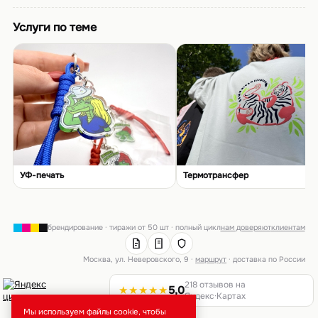
Услуги по теме
УФ-печать
Термотрансфер
брендирование · тиражи от 50 шт · полный цикл
нам доверяют
клиентам
Москва, ул. Неверовского, 9 ·
маршрут
· доставка по России
218 отзывов на
★★★★★
5,0
Яндекс·Картах
Мы используем файлы cookie, чтобы