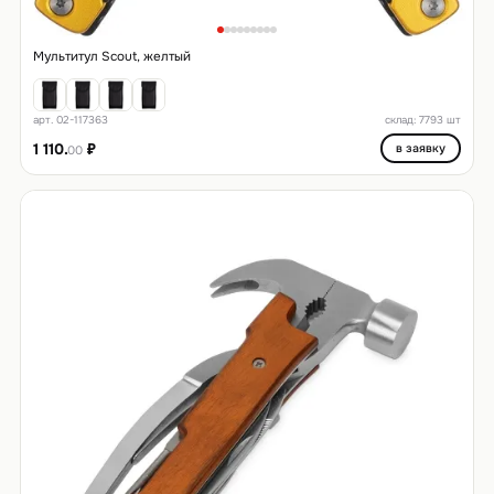
Мультитул Scout, желтый
арт. 02-117363
склад: 7793 шт
1 110.
₽
в заявку
00