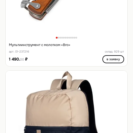
Мультиинструмент с молотком «Bro»
арт. 01-237216
склад: 929 шт
1 490.
₽
в заявку
00