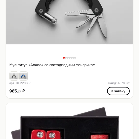
Мультитул «Amass» со светодиодным фонариком
арт. 01-223835
склад: 4878 шт
965.
₽
в заявку
27