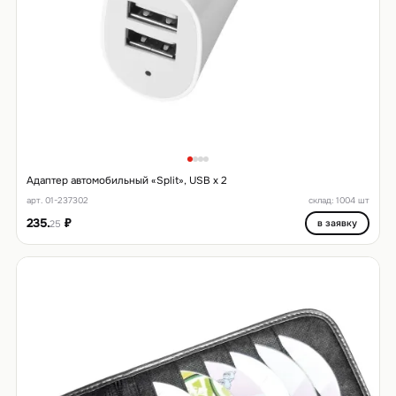
Адаптер автомобильный «Split», USB x 2
арт. 01-237302
склад: 1004 шт
235.
₽
в заявку
25