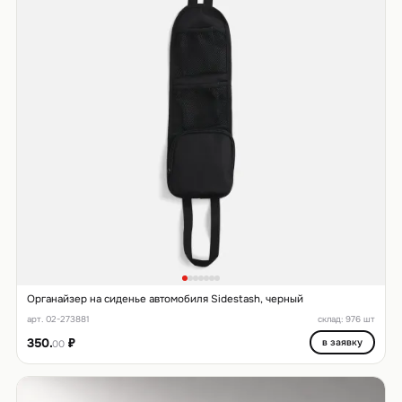
Органайзер на сиденье автомобиля Sidestash, черный
арт. 02-273881
склад: 976 шт
350.
₽
в заявку
00