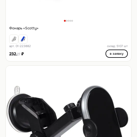
Фонарь «Scotty»
арт. 01-223882
склад: 5107 шт
232.
₽
в заявку
27