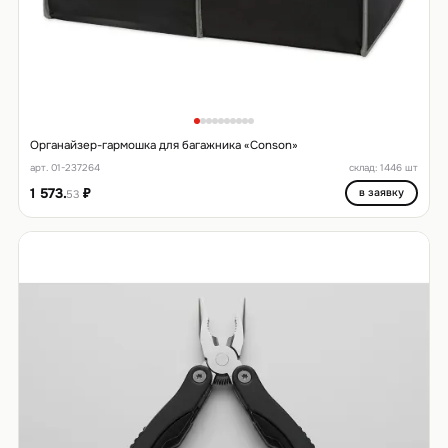
Органайзер-гармошка для багажника «Conson»
арт. 01-237264
склад: 1446 шт
1 573.
₽
в заявку
53