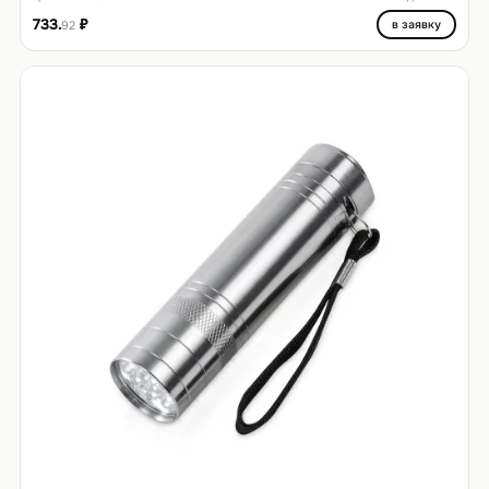
733.
₽
в заявку
92