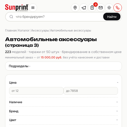
0
Найти
Главная
Каталог
Аксессуары
/
/
/
Автомобильные аксессуары
Автомобильные аксессуары
(страница 3)
223
моделей · тиражи от 50 штук · брендирование в собственном цехе
минимальный заказ — от
15 000,00 руб.
без учёта нанесения и доставки
Подразделы
Цена
Наличие
Бренд
Цвет