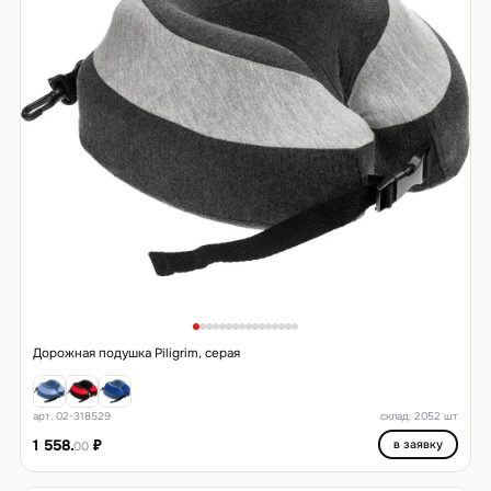
Дорожная подушка Piligrim, серая
арт. 02-318529
склад: 2052 шт
1 558.
₽
в заявку
00