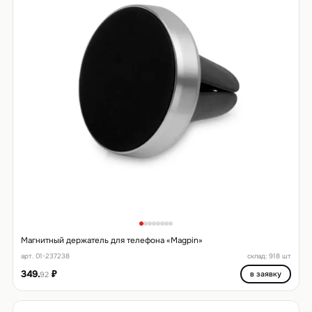
Магнитный держатель для телефона «Magpin»
арт. 01-237238
склад: 918 шт
349.
₽
в заявку
92