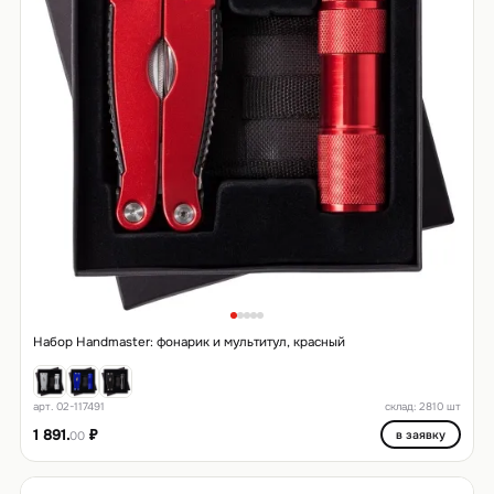
Набор Handmaster: фонарик и мультитул, красный
арт. 02-117491
склад: 2810 шт
1 891.
₽
в заявку
00