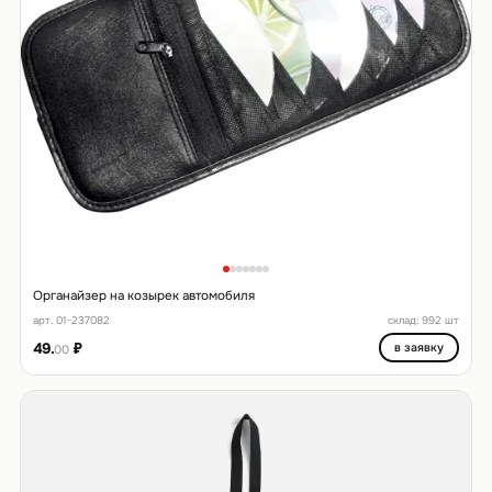
Органайзер на козырек автомобиля
арт. 01-237082
склад: 992 шт
49.
₽
в заявку
00