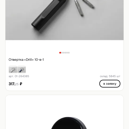
Отвертка «Drill» 10-в-1
арт. 01-264385
склад: 5845 шт
317.
₽
в заявку
25