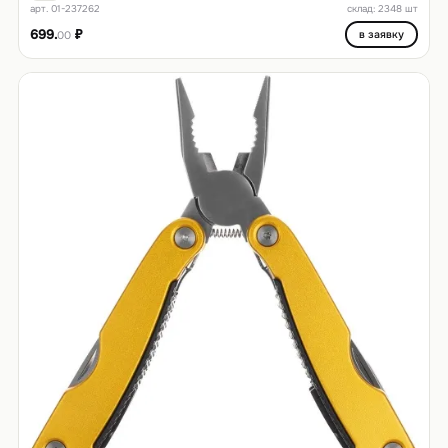
арт. 01-237262
склад: 2348 шт
699.
₽
в заявку
00