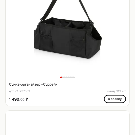
Сумка-органайзер «Суррей»
арт. 01-237303
склад: 919 шт
1 490.
₽
в заявку
00