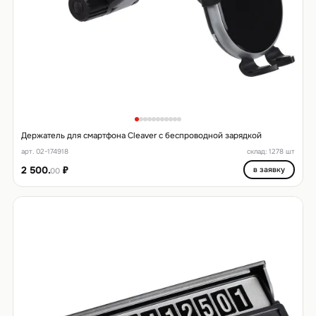
Держатель для смартфона Cleaver с беспроводной зарядкой
арт. 02-174918
склад: 1278 шт
2 500.
₽
в заявку
00