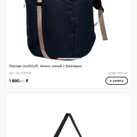
Рюкзак coolStuff, темно-синий с бежевым
арт. 02-218256
склад: 929 шт
1 890.
₽
в заявку
00