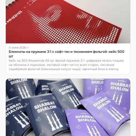
5 июня 2026 г.
Блокноты на пружине 3:1 с софт-тач и тиснением фольгой: кейс 500
шт
Кейс на 500 блокнотов А5 на чёрной пружине 3:1: цифровая печать плашек
на обложке и подложке, матовый софт-тач со всех сторон, тиснение
серебряной фольгой (пиксельный силуэт лица), офсетный блок в клетку