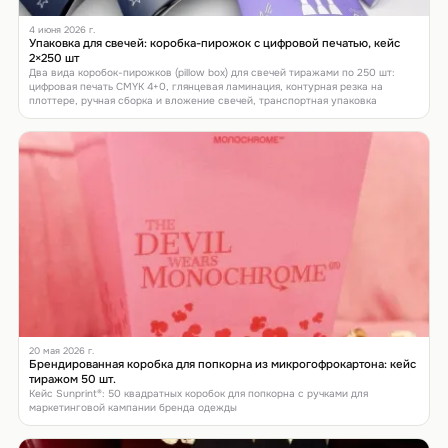
4 июня 2026 г.
Упаковка для свечей: коробка-пирожок с цифровой печатью, кейс
2×250 шт
Два вида коробок-пирожков (pillow box) для свечей тиражами по 250 шт:
цифровая печать CMYK 4+0, глянцевая ламинация, контурная резка на
плоттере, ручная сборка и вложение свечей, транспортная упаковка
20 мая 2026 г.
Брендированная коробка для попкорна из микрогофрокартона: кейс
тиражом 50 шт.
Кейс Sunprint®: 50 квадратных коробок для попкорна с ручками для
маркетинговой кампании бренда одежды