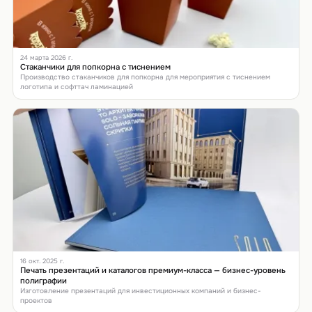
24 марта 2026 г.
Стаканчики для попкорна с тиснением
Производство стаканчиков для попкорна для мероприятия с тиснением
логотипа и софттач ламинацией
16 окт. 2025 г.
Печать презентаций и каталогов премиум-класса — бизнес-уровень
полиграфии
Изготовление презентаций для инвестиционных компаний и бизнес-
проектов