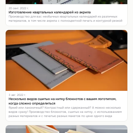
20 сент. 2022 г.
Изготовление квартальных календарей из акрила
Производство для вас необычных квартальных календарей из различных
материалов, в том числе акрила с полноцветной печать и контурной резкой
3 авг. 2022 г.
Несколько видов сшитых на нитку блокнотов с вашим логотипом,
когда сложно определиться
Яркий или лаконичный? Контрастный или сдержанный? А можно несколько
видов сразу! Производство блокнотов, сшитых на нитку, с использованием
разных материалов и с печатью разных макетов по цене одного вида