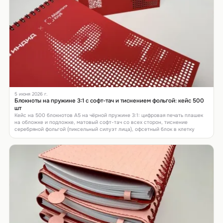
5 июня 2026 г.
Блокноты на пружине 3:1 с софт-тач и тиснением фольгой: кейс 500
шт
Кейс на 500 блокнотов А5 на чёрной пружине 3:1: цифровая печать плашек
на обложке и подложке, матовый софт-тач со всех сторон, тиснение
серебряной фольгой (пиксельный силуэт лица), офсетный блок в клетку