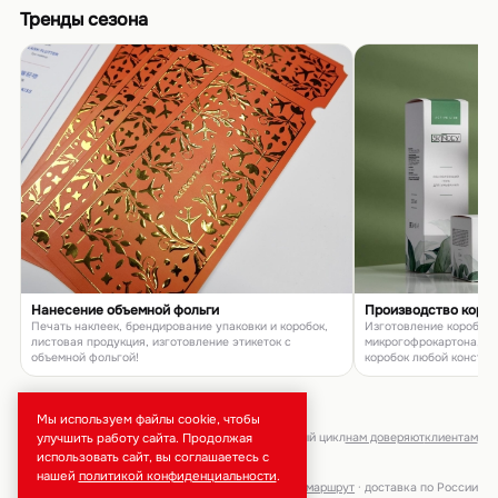
Тренды сезона
Нанесение объемной фольги
Производство коро
Печать наклеек, брендирование упаковки и коробок,
Изготовление коробок и
листовая продукция, изготовление этикеток с
микрогофрокартона, п
объемной фольгой!
коробок любой констру
товаров и подарков
Мы используем файлы cookie, чтобы
улучшить работу сайта. Продолжая
брендирование · тиражи от 50 шт · полный цикл
нам доверяют
клиентам
использовать сайт, вы соглашаетесь с
нашей
политикой конфиденциальности
.
Москва, ул. Неверовского, 9 ·
маршрут
· доставка по России