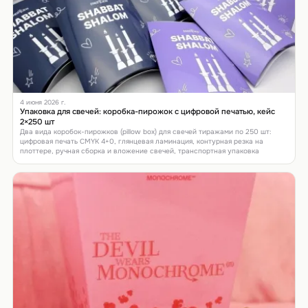
4 июня 2026 г.
Упаковка для свечей: коробка-пирожок с цифровой печатью, кейс
2×250 шт
Два вида коробок-пирожков (pillow box) для свечей тиражами по 250 шт:
цифровая печать CMYK 4+0, глянцевая ламинация, контурная резка на
плоттере, ручная сборка и вложение свечей, транспортная упаковка