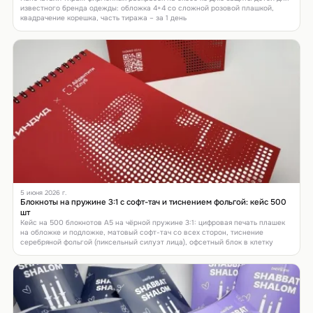
известного бренда одежды: обложка 4+4 со сложной розовой плашкой,
квадрачение корешка, часть тиража – за 1 день
5 июня 2026 г.
Блокноты на пружине 3:1 с софт-тач и тиснением фольгой: кейс 500
шт
Кейс на 500 блокнотов А5 на чёрной пружине 3:1: цифровая печать плашек
на обложке и подложке, матовый софт-тач со всех сторон, тиснение
серебряной фольгой (пиксельный силуэт лица), офсетный блок в клетку