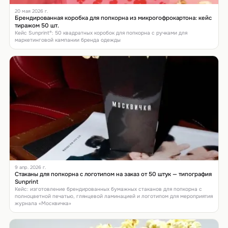
20 мая 2026 г.
Брендированная коробка для попкорна из микрогофрокартона: кейс
тиражом 50 шт.
Кейс Sunprint®: 50 квадратных коробок для попкорна с ручками для
маркетинговой кампании бренда одежды
9 апр. 2026 г.
Стаканы для попкорна с логотипом на заказ от 50 штук — типография
Sunprint
Кейс: изготовление брендированных бумажных стаканов для попкорна с
полноцветной печатью, глянцевой ламинацией и логотипом для мероприятия
журнала «Москвичка»