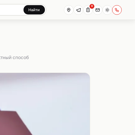
0
Найти
ктный способ