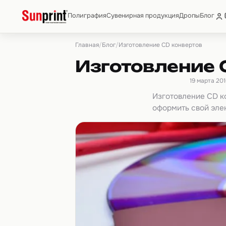
Полиграфия
Сувенирная продукция
Дропы
Блог
Главная
Блог
/
/
Изготовление CD конвертов
Изготовление 
19 марта 20
Изготовление CD к
оформить свой эле