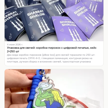
4 июня 2026 г.
Упаковка для свечей: коробка-пирожок с цифровой печатью, кейс
2×250 шт
Два вида коробок-пирожков (pillow box) для свечей тиражами по 250 шт:
цифровая печать CMYK 4+0, глянцевая ламинация, контурная резка на
плоттере, ручная сборка и вложение свечей, транспортная упаковка