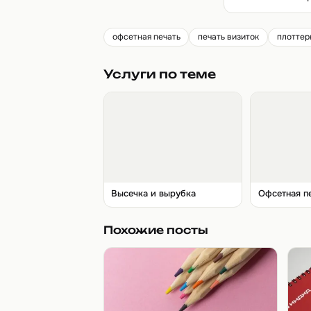
офсетная печать
печать визиток
плоттер
Услуги по теме
Высечка и вырубка
Офсетная п
Похожие посты