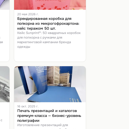
20 мая 2026 г.
Брендированная коробка для
попкорна из микрогофрокартона:
кейс тиражом 50 шт.
Кейс Sunprint®: 50 квадратных коробок
:
для попкорна с ручками для
ая
маркетинговой кампании бренда
одежды
е
16 окт. 2025 г.
Печать презентаций и каталогов
премиум-класса — бизнес-уровень
 с
полиграфии
Изготовление презентаций для