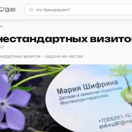
ок
нестандартных визито
017
ндартных визиток - задача не частая