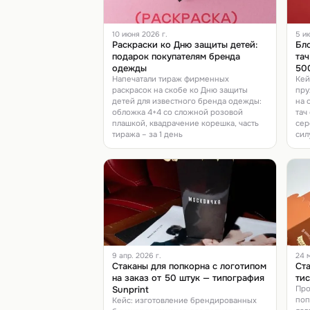
10 июня 2026 г.
5 и
Раскраски ко Дню защиты детей:
Бло
подарок покупателям бренда
тач
одежды
50
Напечатали тираж фирменных
Кей
раскрасок на скобе ко Дню защиты
пру
детей для известного бренда одежды:
на 
обложка 4+4 со сложной розовой
тач
плашкой, квадрачение корешка, часть
сер
тиража – за 1 день
сил
9 апр. 2026 г.
24 м
Стаканы для попкорна с логотипом
Ста
на заказ от 50 штук — типография
ти
Sunprint
Про
поп
Кейс: изготовление брендированных