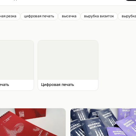
ная резка
цифровая печать
высечка
вырубка визиток
вырубк
ечать
Цифровая печать