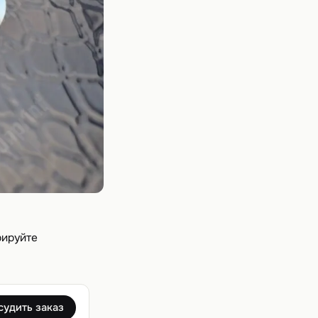
рируйте
судить заказ