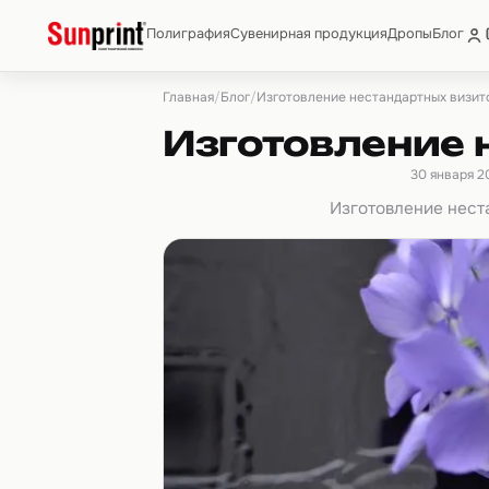
Полиграфия
Сувенирная продукция
Дропы
Блог
Главная
Блог
/
/
Изготовление нестандартных визит
Изготовление 
30 января 2
Изготовление неста