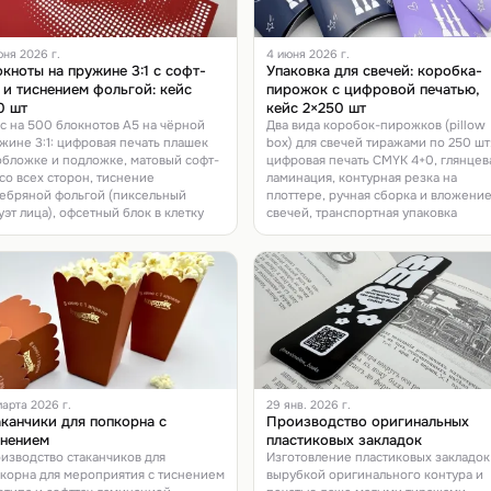
юня 2026 г.
4 июня 2026 г.
кноты на пружине 3:1 с софт-
Упаковка для свечей: коробка-
 и тиснением фольгой: кейс
пирожок с цифровой печатью,
0 шт
кейс 2×250 шт
с на 500 блокнотов А5 на чёрной
Два вида коробок-пирожков (pillow
жине 3:1: цифровая печать плашек
box) для свечей тиражами по 250 шт
обложке и подложке, матовый софт-
цифровая печать CMYK 4+0, глянцев
 со всех сторон, тиснение
ламинация, контурная резка на
ебряной фольгой (пиксельный
плоттере, ручная сборка и вложени
уэт лица), офсетный блок в клетку
свечей, транспортная упаковка
арта 2026 г.
29 янв. 2026 г.
канчики для попкорна с
Производство оригинальных
снением
пластиковых закладок
изводство стаканчиков для
Изготовление пластиковых закладок
корна для мероприятия с тиснением
вырубкой оригинального контура и