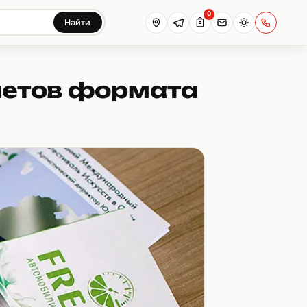
0
Найти
летов формата