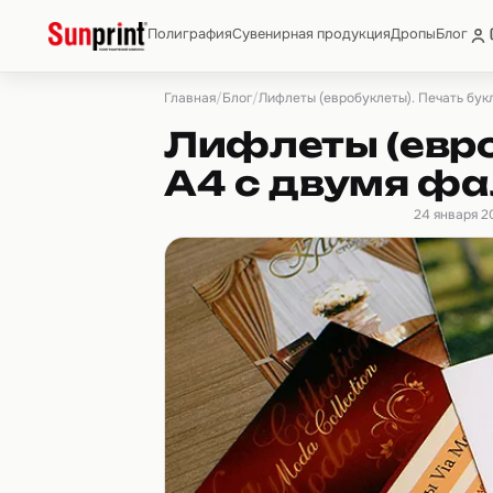
Полиграфия
Сувенирная продукция
Дропы
Блог
Главная
Блог
/
/
Лифлеты (евробуклеты). Печать бук
Лифлеты (евро
А4 с двумя ф
24 января 2