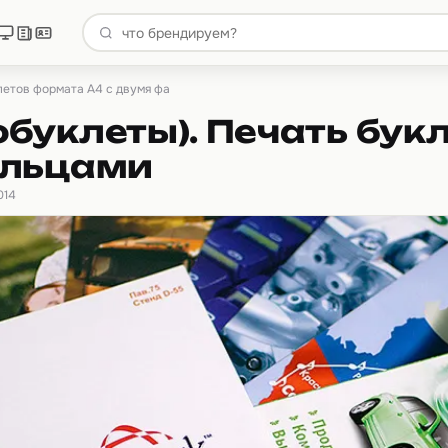
летов формата А4 с двумя фа
буклеты). Печать бук
альцами
014