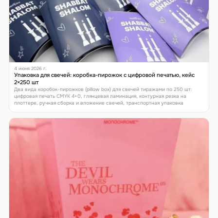
4 июня 2026 г.
Упаковка для свечей: коробка-пирожок с цифровой печатью, кейс
2×250 шт
Два вида коробок-пирожков (pillow box) для свечей тиражами по 250 шт:
цифровая печать CMYK 4+0, глянцевая ламинация, контурная резка на
плоттере, ручная сборка и вложение свечей, транспортная упаковка