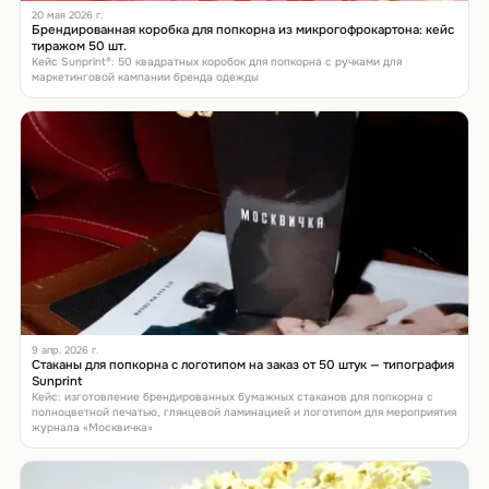
20 мая 2026 г.
Брендированная коробка для попкорна из микрогофрокартона: кейс
тиражом 50 шт.
Кейс Sunprint®: 50 квадратных коробок для попкорна с ручками для
маркетинговой кампании бренда одежды
9 апр. 2026 г.
Стаканы для попкорна с логотипом на заказ от 50 штук — типография
Sunprint
Кейс: изготовление брендированных бумажных стаканов для попкорна с
полноцветной печатью, глянцевой ламинацией и логотипом для мероприятия
журнала «Москвичка»