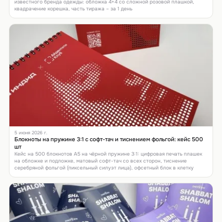
известного бренда одежды: обложка 4+4 со сложной розовой плашкой,
квадрачение корешка, часть тиража – за 1 день
5 июня 2026 г.
Блокноты на пружине 3:1 с софт-тач и тиснением фольгой: кейс 500
шт
Кейс на 500 блокнотов А5 на чёрной пружине 3:1: цифровая печать плашек
на обложке и подложке, матовый софт-тач со всех сторон, тиснение
серебряной фольгой (пиксельный силуэт лица), офсетный блок в клетку