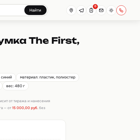
0
Найти
мка The First,
: синий
материал: пластик, полиэстер
вес: 480 г
висит от тиража и нанесения
га — от
15 000,00 руб.
без