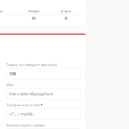
но
Резерв
В пути
10
0
Тираж, шт (введите вручную)
Имя
 8
Фото 9
Фото 10
Телефон или e-mail
*
Комментарий к заявке