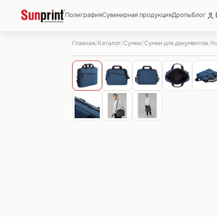
Полиграфия
Сувенирная продукция
Дропы
Блог
Главная
Каталог
Сумки
Сумки для документов
/
/
/
/
К