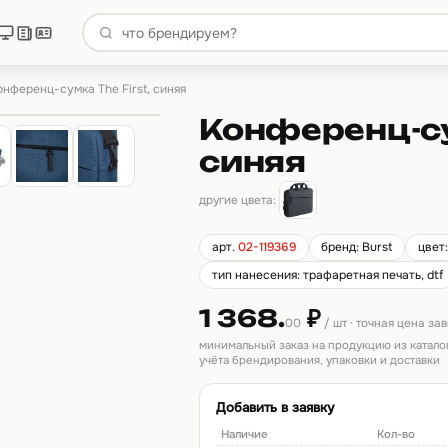
онференц-сумка The First, синяя
Конференц-су
синяя
другие цвета:
арт.
02-119369
бренд: Burst
цвет
тип нанесения: трафаретная печать, dtf
1 368.
₽
00
/ шт · точная цена за
минимальный заказ на продукцию из катало
учёта брендирования, упаковки и доставки
Добавить в заявку
Наличие
Кол-во