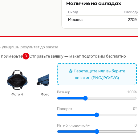
Наличие на складах
Склад
Свобод
Москва
2709
 увидишь результат до заказа
и примерьте
Отправьте заявку — макет подготовим бесплатно
3
📤 Перетащите или выберите
логотип (PNG/JPG/SVG)
Размер
100%
Фото 4
Фото 5
Фото 6
Фото 7
Фото
Поворот
0°
Изгиб «лодочкой»
0