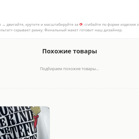
о → двигайте, крутите и масштабируйте за
⟳
, сгибайте по форме изделия 
зультат» скрывает рамку. Финальный макет готовит наш дизайнер.
а ткани