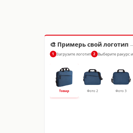
🎨 Примерь свой логотип
—
Загрузите логотип
Выберите ракурс 
1
2
Товар
Фото 2
Фото 3