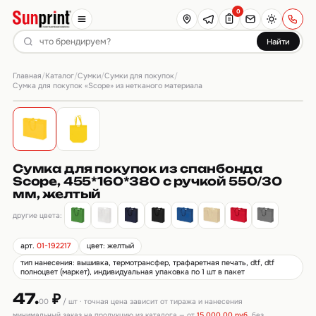
0
Найти
Главная
Каталог
Сумки
Сумки для покупок
/
/
/
/
Сумка для покупок «Scope» из нетканого материала
Сумка для покупок из спанбонда
Scope, 455*160*380 с ручкой 550/30
мм, желтый
другие цвета:
арт.
01-192217
цвет: желтый
тип нанесения: вышивка, термотрансфер, трафаретная печать, dtf, dtf
полноцвет (маркет), индивидуальная упаковка по 1 шт в пакет
47.
₽
00
/ шт · точная цена зависит от тиража и нанесения
минимальный заказ на продукцию из каталога — от
15 000,00 руб.
без