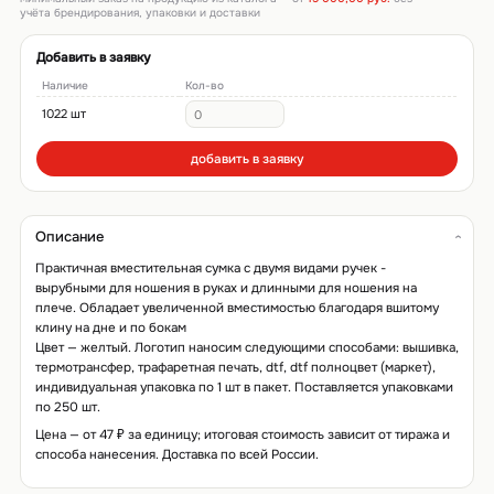
учёта брендирования, упаковки и доставки
Добавить в заявку
Наличие
Кол-во
1022 шт
добавить в заявку
Описание
Практичная вместительная сумка с двумя видами ручек -
вырубными для ношения в руках и длинными для ношения на
плече. Обладает увеличенной вместимостью благодаря вшитому
клину на дне и по бокам
Цвет — желтый. Логотип наносим следующими способами: вышивка,
термотрансфер, трафаретная печать, dtf, dtf полноцвет (маркет),
индивидуальная упаковка по 1 шт в пакет. Поставляется упаковками
по 250 шт.
Цена — от 47 ₽ за единицу; итоговая стоимость зависит от тиража и
способа нанесения. Доставка по всей России.