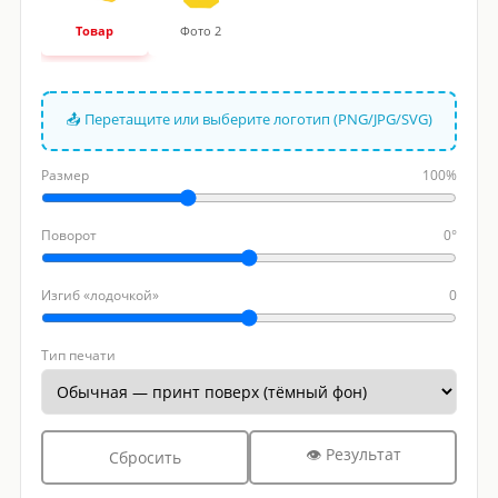
Товар
Фото 2
📤 Перетащите или выберите логотип (PNG/JPG/SVG)
Размер
100%
Поворот
0°
Изгиб «лодочкой»
0
Тип печати
👁 Результат
Сбросить