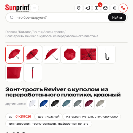
0
Найти
Главная
Каталог
Зонты
Зонты-трости
/
/
/
/
Зонт-трость Reviver с куполом из переработанного пластика
Зонт-трость Reviver с куполом из
переработанного пластика, красный
другие цвета:
арт.
01-219026
цвет: красный
материал: металл, стекловолокно
тип нанесения: термотрансфер, трафаретная печать