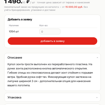
1 490.
₽
00
/ шт · точная цена зависит от тиража и нанесения
минимальный заказ на продукцию из каталога — от
15 000,00 руб.
без
учёта брендирования, упаковки и доставки
Добавить в заявку
Наличие
Кол-во
1054 шт
добавить в заявку
Описание
Купол зонта-трости выполнен из переработанного пластика. На
ручке зонта расположена кнопка автоматического открытия.
Гибкие спицы из стекловолокна делают зонт стойким к порывам
ветра. Удобная ручка софт тач. Фиксирующая купол застежка на
липучке шириной 3 см - дополнительная опция для нанесения
вашего логотипа.
Упаковка