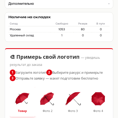
Дополнительно
Наличие на складах
Склад
Свободно
Резерв
В пути
Москва
1053
80
0
Удаленный склад
1
0
0
🎨 Примерь свой логотип
— увидишь
результат до заказа
Загрузите логотип
Выберите ракурс и примерьте
1
2
Отправьте заявку — макет подготовим бесплатно
3
Товар
Фото 2
Фото 3
Фото 4