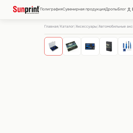
Полиграфия
Сувенирная продукция
Дропы
Блог
Главная
Каталог
Аксессуары
Автомобильные ак
/
/
/