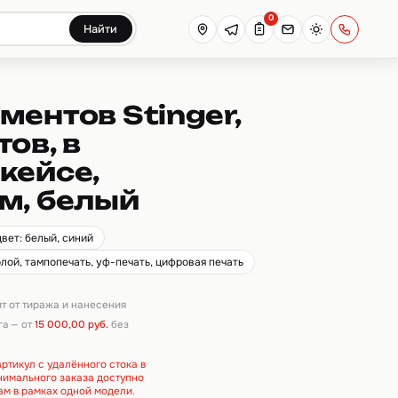
0
Найти
ментов Stinger,
ов, в
кейсе,
м, белый
цвет: белый, синий
лой, тампопечать, уф-печать, цифровая печать
ит от тиража и нанесения
га — от
15 000,00 руб.
без
ртикул с удалённого стока в
инимального заказа доступно
ам в рамках одной модели.