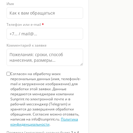
Имя
Телефон или e-mail
*
Комментарий к заявке
Согласен на обработку моих
персональных данных (имя, телефон/e-
mail и загруженное изображение) для
обработки этой заявки. Данные
передаются менеджерам компании
Sunprint по электронной почте и в
рабочий мессенджер (Telegram) и
хранятся до завершения обработки
обращения. Согласие можно отозвать,
написав на info@sunprint.ru.
Политика
конфиденциальности
.
Проверка (антиспам): сколько будет
2 + 4