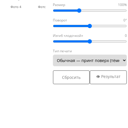
Размер
100%
Фото 4
Фото 5
Фото 6
Поворот
0°
Изгиб «лодочкой»
0
Тип печати
👁 Результат
Сбросить