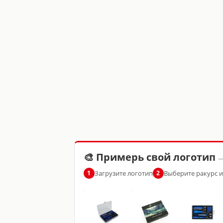
🎨 Примерь свой логотип
—
Загрузите логотип
Выберите ракурс 
1
2