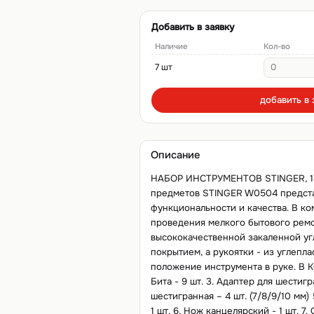
Добавить в заявку
Наличие
Кол-во
7 шт
добавить в 
Описание
НАБОР ИНСТРУМЕНТОВ STINGER, 18
предметов STINGER W0504 предста
функциональности и качества. В ко
проведения мелкого бытового ремо
высококачественной закаленной уг
покрытием, а рукоятки - из углепл
положение инструмента в руке. В КО
Бита - 9 шт. 3. Адаптер для шестигр
шестигранная – 4 шт. (7/8/9/10 мм) 
1 шт. 6. Нож канцелярский - 1 шт. 7.