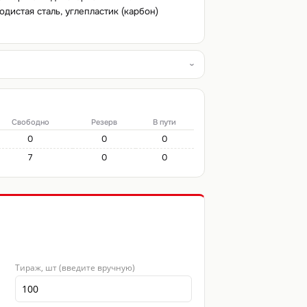
истая сталь, углепластик (карбон)
Свободно
Резерв
В пути
0
0
0
7
0
0
Тираж, шт (введите вручную)