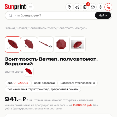
0
Найти
Главная
Каталог
Зонты
Зонты-трости
/
/
/
/
Зонт-трость «Bergen»
Зонт-трость Bergen, полуавтомат,
бордовый
другие цвета:
арт.
01-229005
цвет: бордовый
материал: стекловолокно
тип нанесения: термотрансфер, трафаретная печать
941.
₽
25
/ шт · точная цена зависит от тиража и нанесения
минимальный заказ на продукцию из каталога — от
15 000,00 руб.
без
учёта брендирования, упаковки и доставки