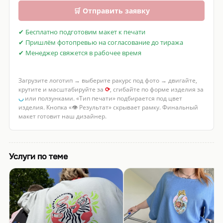
🛒 Отправить заявку
✔ Бесплатно подготовим макет к печати
✔ Пришлём фотопревью на согласование до тиража
✔ Менеджер свяжется в рабочее время
Загрузите логотип → выберите ракурс под фото → двигайте,
крутите и масштабируйте за
⟳
, сгибайте по форме изделия за
◡
или ползунками. «Тип печати» подбирается под цвет
изделия. Кнопка «👁 Результат» скрывает рамку. Финальный
макет готовит наш дизайнер.
Услуги по теме