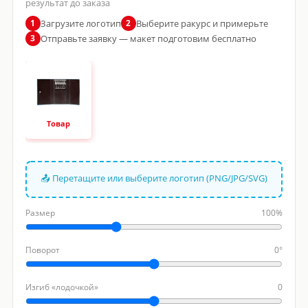
результат до заказа
Загрузите логотип
Выберите ракурс и примерьте
1
2
Отправьте заявку — макет подготовим бесплатно
3
Товар
📤 Перетащите или выберите логотип (PNG/JPG/SVG)
Размер
100%
Поворот
0°
Изгиб «лодочкой»
0