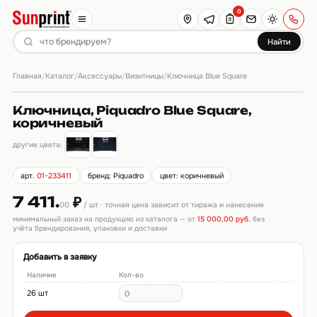
0
Найти
Главная
Каталог
Аксессуары
Визитницы
/
/
/
/
Ключница Blue Square
Ключница, Piquadro Blue Square,
коричневый
другие цвета:
арт.
01-233411
бренд: Piquadro
цвет: коричневый
7 411.
₽
00
/ шт · точная цена зависит от тиража и нанесения
минимальный заказ на продукцию из каталога — от
15 000,00 руб.
без
учёта брендирования, упаковки и доставки
Добавить в заявку
Наличие
Кол-во
26 шт