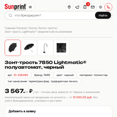
0
Найти
Главная
Каталог
Зонты
Зонты-трости
/
/
/
/
Зонт-трость Lightmatic® сверхлегкий из алюминия
Зонт-трость 7850 Lightmatic®
полуавтомат, черный
арт.
01-235490
бренд: FARE
цвет: черный
материал: полиэстер
тип нанесения: термотрансфер, трафаретная печать
3 567.
₽
23
/ шт · точная цена зависит от тиража и нанесения
минимальный заказ на продукцию из каталога — от
15 000,00 руб.
без
учёта брендирования, упаковки и доставки
Добавить в заявку