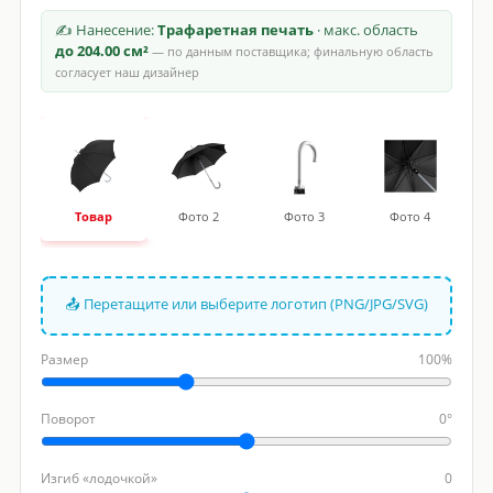
✍ Нанесение:
Трафаретная печать
· макс. область
до 204.00 см²
— по данным поставщика; финальную область
согласует наш дизайнер
Товар
Фото 2
Фото 3
Фото 4
📤 Перетащите или выберите логотип (PNG/JPG/SVG)
Размер
100%
Поворот
0°
Изгиб «лодочкой»
0