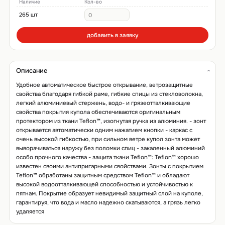
Наличие
Кол-во
265 шт
добавить в заявку
Описание
Удобное автоматическое быстрое открывание, ветрозащитные
свойства благодаря гибкой раме, гибкие спицы из стекловолокна,
легкий алюминиевый стержень, водо- и грязеотталкивающие
свойства покрытия купола обеспечиваются оригинальным
протектором из ткани Teflon™, изогнутая ручка из алюминия. - зонт
открывается автоматически одним нажатием кнопки - каркас с
очень высокой гибкостью, при сильном ветре купол зонта может
выворачиваться наружу без поломки спиц - закаленный алюминий
особо прочного качества - защита ткани Teflon™: Teflon™ хорошо
известен своими антипригарными свойствами. Зонты с покрытием
Teflon™ обработаны защитным средством Teflon™ и обладают
высокой водоотталкивающей способностью и устойчивостью к
пятнам. Покрытие образует невидимый защитный слой на куполе,
гарантируя, что вода и масло надежно скатываются, а грязь легко
удаляется