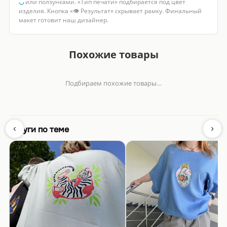
◡
или ползунками. «Тип печати» подбирается под цвет
изделия. Кнопка «👁 Результат» скрывает рамку. Финальный
макет готовит наш дизайнер.
Похожие товары
Подбираем похожие товары…
‹
›
Услуги по теме