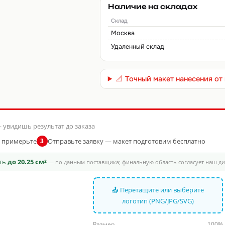
Наличие на складах
Склад
Москва
Удаленный склад
📐 Точный макет нанесения о
 увидишь результат до заказа
и примерьте
Отправьте заявку — макет подготовим бесплатно
3
сть
до 20.25 см²
— по данным поставщика; финальную область согласует наш д
📤 Перетащите или выберите
логотип (PNG/JPG/SVG)
Размер
100%