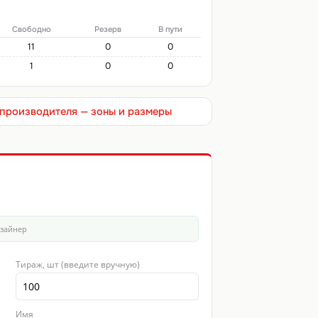
Свободно
Резерв
В пути
11
0
0
1
0
0
т производителя — зоны и размеры
изайнер
Тираж, шт (введите вручную)
Имя