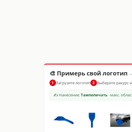
🎨 Примерь свой логотип
—
Загрузите логотип
Выберите ракурс 
1
2
✍ Нанесение:
Тампопечать
· макс. обла