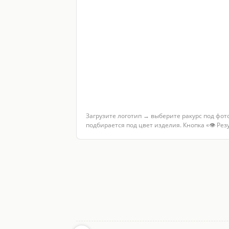
Загрузите логотип → выберите ракурс под фот
подбирается под цвет изделия. Кнопка «👁 Ре
Услуги по теме