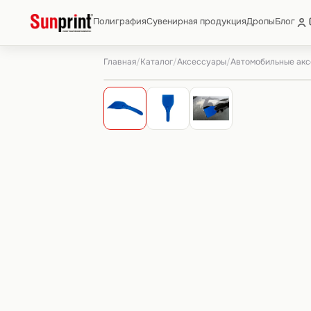
Полиграфия
Сувенирная продукция
Дропы
Блог
Главная
Каталог
Аксессуары
Автомобильные ак
/
/
/