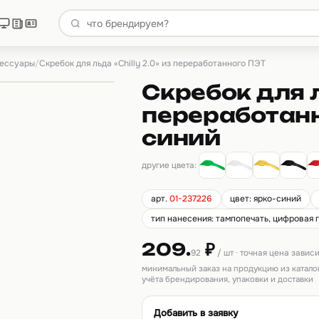
сессуары
/
Скребок для льда «Chilly 2.0» из переработанного ПЭТ
Скребок для л
переработанн
синий
другие цвета:
арт.
01-237226
цвет: ярко-синий
тип нанесения: тампопечать, цифровая 
209.
₽
92
/ шт · точная цена завис
минимальный заказ на продукцию из катало
учёта брендирования, упаковки и доставки
Добавить в заявку