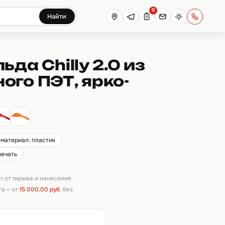
0
Найти
ьда Chilly 2.0 из
ого ПЭТ, ярко-
материал: пластик
печать
ит от тиража и нанесения
га — от
15 000,00 руб.
без